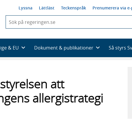
Lyssna
Lättläst
Teckenspråk
Prenumerera via e-
När
du
börjar
skriva
så
rige & EU
Dokument & publikationer
Så styrs S
framträder
en
lista
med
sökförslag
styrelsen att
gens allergistrategi