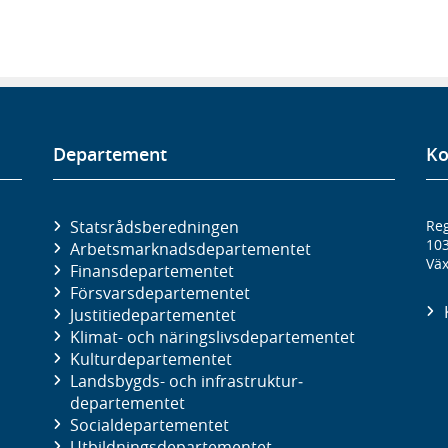
Departement
Ko
Statsrådsberedningen
Reg
10
Arbetsmarknads­departementet
Väx
Finans­departementet
Försvars­departementet
Justitie­departementet
Klimat- och näringslivs­departementet
Kultur­departementet
Landsbygds- och infrastruktur­
departementet
Social­departementet
Utbildnings­departementet