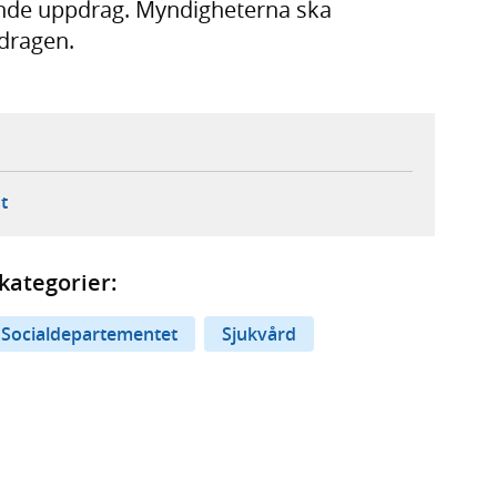
ande uppdrag. Myndigheterna ska
dragen.
ebbplats,
ern webbplats,
 ny flik, extern webbplats,
- öppnar din e-postklient,
t
kategorier:
Socialdepartementet
Sjukvård