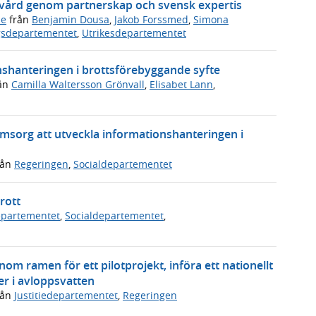
ukvård genom partnerskap och svensk expertis
de
från
Benjamin Dousa
,
Jakob Forssmed
,
Simona
gsdepartementet
,
Utrikesdepartementet
onshanteringen i brottsförebyggande syfte
ån
Camilla Waltersson Grönvall
,
Elisabet Lann
,
omsorg att utveckla informationshanteringen i
rån
Regeringen
,
Socialdepartementet
rott
departementet
,
Socialdepartementet
,
om ramen för ett pilotprojekt, införa ett nationellt
er i avloppsvatten
rån
Justitiedepartementet
,
Regeringen