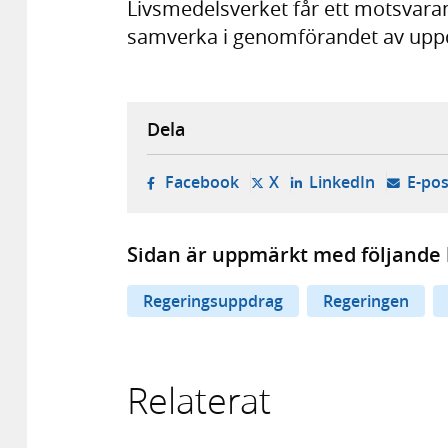
Livsmedelsverket får ett motsvar
samverka i genomförandet av upp
Dela
- öppnas i ny flik, extern w
- öppnas i ny flik, ext
- öppnas i
Facebook
X
LinkedIn
E-pos
Sidan är uppmärkt med följande 
Regeringsuppdrag
Regeringen
Relaterat