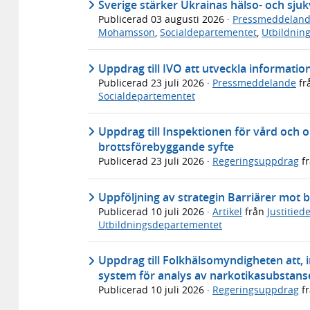
Sverige stärker Ukrainas hälso- och sj
Publicerad
03 augusti 2026
·
Pressmeddelan
Mohamsson
,
Socialdepartementet
,
Utbildnin
Uppdrag till IVO att utveckla informati
Publicerad
23 juli 2026
·
Pressmeddelande
fr
Socialdepartementet
Uppdrag till Inspektionen för vård och 
brottsförebyggande syfte
Publicerad
23 juli 2026
·
Regeringsuppdrag
f
Uppföljning av strategin Barriärer mot b
Publicerad
10 juli 2026
·
Artikel
från
Justitie
Utbildningsdepartementet
Uppdrag till Folkhälsomyndigheten att, in
system för analys av narkotikasubstans
Publicerad
10 juli 2026
·
Regeringsuppdrag
f