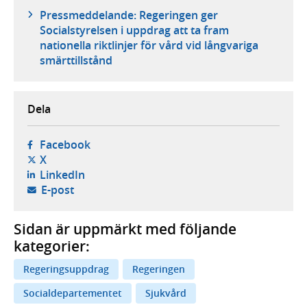
Pressmeddelande: Regeringen ger
Socialstyrelsen i uppdrag att ta fram
nationella riktlinjer för vård vid långvariga
smärttillstånd
Dela
- öppnas i ny flik, extern webbplats,
Facebook
- öppnas i ny flik, extern webbplats,
X
- öppnas i ny flik, extern webbplats,
LinkedIn
- öppnar din e-postklient,
E-post
Sidan är uppmärkt med följande
kategorier:
Regeringsuppdrag
Regeringen
Socialdepartementet
Sjukvård