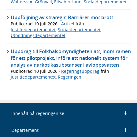
Waltersson Grönvall
,
Elisabet Lann
,
Socialdepartementet
Uppföljning av strategin Barriärer mot brott
Publicerad
10 juli 2026
·
Artikel
från
Justitiedepartementet
,
Socialdepartementet
,
Utbildningsdepartementet
Uppdrag till Folkhälsomyndigheten att, inom ramen
för ett pilotprojekt, införa ett nationellt system för
analys av narkotikasubstanser i avloppsvatten
Publicerad
10 juli 2026
·
Regeringsuppdrag
från
Justitiedepartementet
,
Regeringen
Innehåll på regeringen.se
Departement