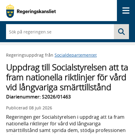
Me
När
Sö
du
börjar
skriva
så
Regeringsuppdrag från
Socialdepartementet
framträder
en
Uppdrag till Socialstyrelsen att ta
lista
med
fram nationella riktlinjer för vård
sökförslag
vid långvariga smärttillstånd
Diarienummer: S2026/01463
Publicerad
08 juli 2026
Regeringen ger Socialstyrelsen i uppdrag att ta fram
nationella riktlinjer för vård vid långvariga
smärttillstånd samt sprida dem, stödja professionen