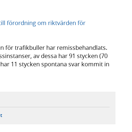
ll förordning om riktvärden för
en för trafikbuller har remissbehandlats.
issinstanser, av dessa har 91 stycken (70
 har 11 stycken spontana svar kommit in
ebbplats,
ern webbplats,
 ny flik, extern webbplats,
- öppnar din e-postklient,
t