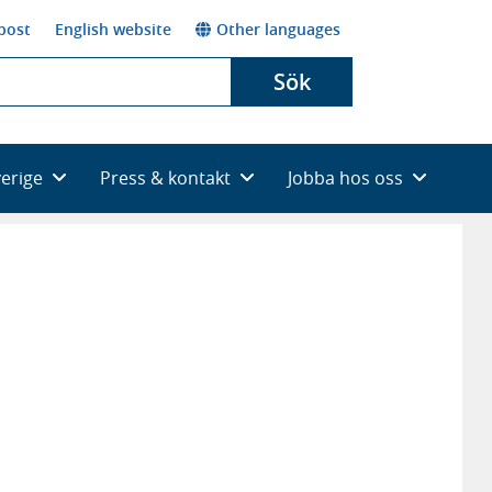
post
English website
Other languages
Sök
verige
Press & kontakt
Jobba hos oss