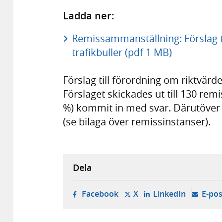
Ladda ner:
Remissammanställning: Förslag ti
trafikbuller (pdf 1 MB)
Förslag till förordning om riktvärd
Förslaget skickades ut till 130 rem
%) kommit in med svar. Därutöver
(se bilaga över remissinstanser).
Dela
- öppnas i ny flik, extern w
- öppnas i ny flik, ext
- öppnas i
Facebook
X
LinkedIn
E-pos