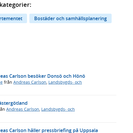
kategorier:
artementet
Bostäder och samhällsplanering
dreas Carlson besöker Donsö och Hönö
de
från
Andreas Carlson
,
Landsbygds- och
ästergötland
rån
Andreas Carlson
,
Landsbygds- och
eas Carlson håller pressbriefing på Uppsala