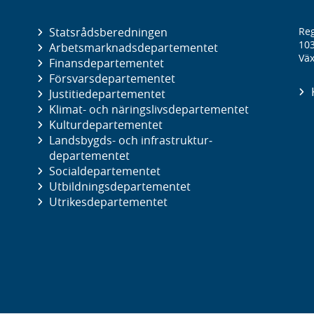
Statsrådsberedningen
Reg
10
Arbetsmarknads­departementet
Väx
Finans­departementet
Försvars­departementet
Justitie­departementet
Klimat- och näringslivs­departementet
Kultur­departementet
Landsbygds- och infrastruktur­
departementet
Social­departementet
Utbildnings­departementet
Utrikes­departementet