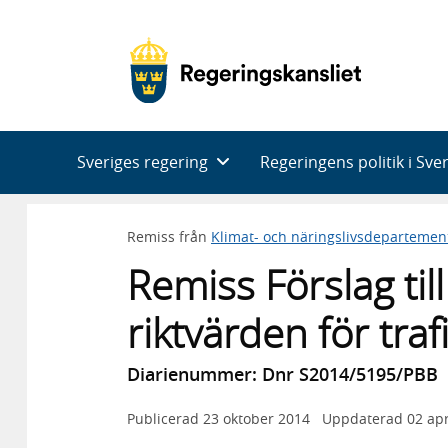
Huvudnavigering
Sveriges regering
Regeringens politik i Sve
Remiss från
Klimat- och näringslivsdepartemen
Remiss Förslag til
riktvärden för traf
Diarienummer: Dnr S2014/5195/PBB
Publicerad
23 oktober 2014
Uppdaterad
02 apr