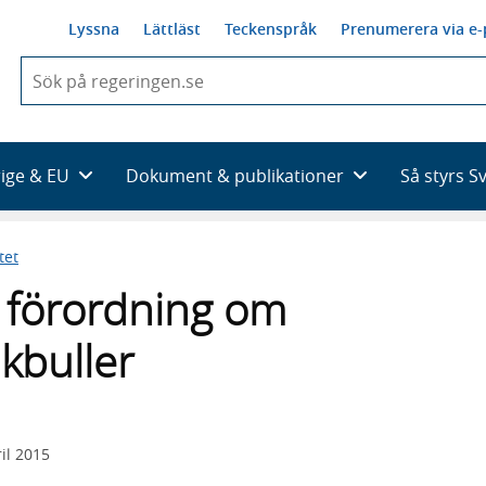
Lyssna
Lättläst
Teckenspråk
Prenumerera via e-
När
du
börjar
skriva
så
rige & EU
Dokument & publikationer
Så styrs S
framträder
en
lista
tet
med
sökförslag
l förordning om
ikbuller
il 2015