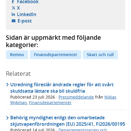
- öppnas i ny flik, extern webbplats,
Facebook
- öppnas i ny flik, extern webbplats,
X
- öppnas i ny flik, extern webbplats,
LinkedIn
- öppnar din e-postklient,
E-post
Sidan är uppmärkt med följande
kategorier:
Remiss
Finansdepartementet
Skatt och tull
Relaterat
Utredning föreslår ändrade regler för att svårt
skuldsatta lättare ska bli skuldfria
Publicerad
23 juli 2026
·
Pressmeddelande
från
Niklas
Wykman
,
Finansdepartementet
Behörig myndighet enligt den omarbetade
skjutvapenförordningen (EU) 2025/41, Fi2026/00195
Publicerad
14 juli 2026
·
Departementsserien och