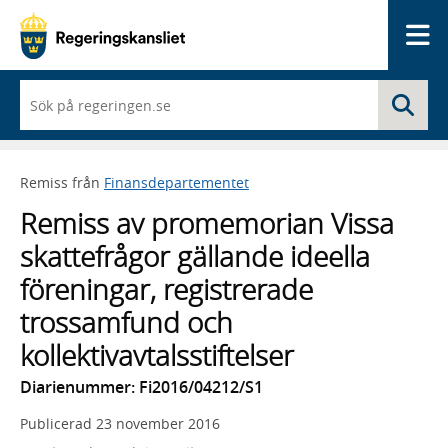
Me
När
Sö
du
börjar
skriva
så
Remiss från
Finansdepartementet
framträder
en
Remiss av promemorian Vissa
lista
med
skattefrågor gällande ideella
sökförslag
föreningar, registrerade
trossamfund och
kollektivavtalsstiftelser
Diarienummer: Fi2016/04212/S1
Publicerad
23 november 2016