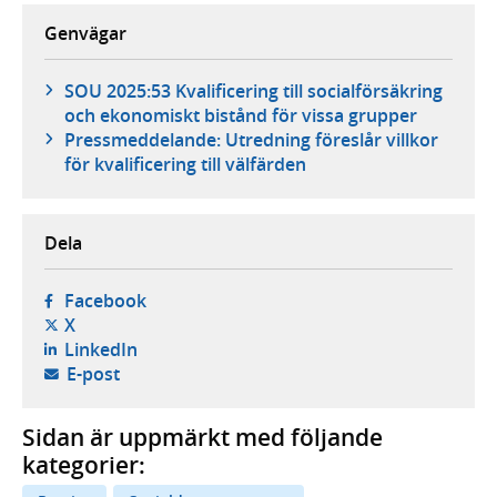
Genvägar
SOU 2025:53 Kvalificering till socialförsäkring
och ekonomiskt bistånd för vissa grupper
Pressmeddelande: Utredning föreslår villkor
för kvalificering till välfärden
Dela
- öppnas i ny flik, extern webbplats,
Facebook
- öppnas i ny flik, extern webbplats,
X
- öppnas i ny flik, extern webbplats,
LinkedIn
- öppnar din e-postklient,
E-post
Sidan är uppmärkt med följande
kategorier: