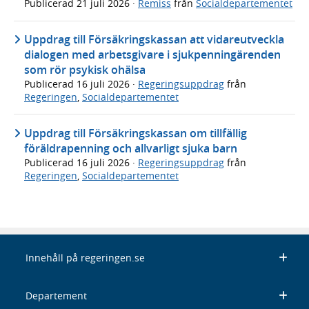
Publicerad
21 juli 2026
·
Remiss
från
Socialdepartementet
Uppdrag till Försäkringskassan att vidareutveckla
dialogen med arbetsgivare i sjukpenningärenden
som rör psykisk ohälsa
Publicerad
16 juli 2026
·
Regeringsuppdrag
från
Regeringen
,
Socialdepartementet
Uppdrag till Försäkringskassan om tillfällig
föräldrapenning och allvarligt sjuka barn
Publicerad
16 juli 2026
·
Regeringsuppdrag
från
Regeringen
,
Socialdepartementet
Innehåll på regeringen.se
Departement