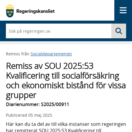
Me
När
Sö
du
börjar
skriva
så
Remiss från
Socialdepartementet
framträder
en
Remiss av SOU 2025:53
lista
med
Kvalificering till socialförsäkring
sökförslag
och ekonomiskt bistånd för vissa
grupper
Diarienummer: S2025/00911
Publicerad
05 maj 2025
Här kan du ta del av till vilka instanser som regeringen
har remitterat SOU 2025:53 Kvalificering till