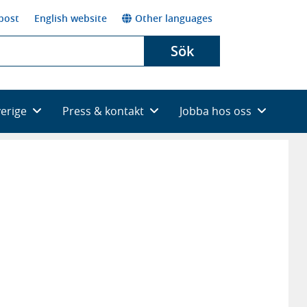
post
English website
Other languages
Sök
verige
Press & kontakt
Jobba hos oss