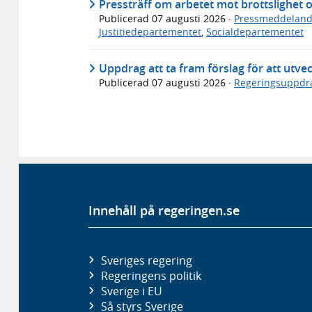
Pressträff om arbetet mot brottslighet 
Publicerad
07 augusti 2026
·
Pressmeddelan
Justitiedepartementet
,
Socialdepartementet
Uppdrag att ta fram förslag för att utve
Publicerad
07 augusti 2026
·
Regeringsuppdr
Innehåll på regeringen.se
Sveriges regering
Regeringens politik
Sverige i EU
Så styrs Sverige