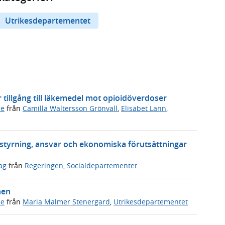
Utrikesdepartementet
er tillgång till läkemedel mot opioidöverdoser
de
från
Camilla Waltersson Grönvall
,
Elisabet Lann
,
a styrning, ansvar och ekonomiska förutsättningar
ag
från
Regeringen
,
Socialdepartementet
hen
de
från
Maria Malmer Stenergard
,
Utrikesdepartementet