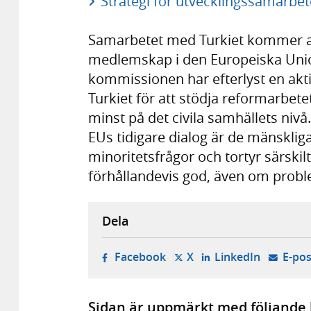
Strategi för utvecklingssamarbet
Samarbetet med Turkiet kommer at
medlemskap i den Europeiska Unio
kommissionen har efterlyst en ak
Turkiet för att stödja reformarbete
minst på det civila samhällets niv
EUs tidigare dialog är de mänskliga
minoritetsfrågor och tortyr särs
förhållandevis god, även om probl
Dela
- öppnas i ny flik, extern w
- öppnas i ny flik, ext
- öppnas i
Facebook
X
LinkedIn
E-pos
Sidan är uppmärkt med följande 