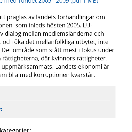
e med Turkiet 2005 - 2009 (pdf 1 MB)
t präglas av landets förhandlingar om
nen, som inleds hösten 2005. EU-
tiv dialog mellan medlemsländerna och
t och öka det mellanfolkliga utbytet, inte
å. Det område som stått mest i fokus under
 rättigheterna, där kvinnors rättigheter,
kilt uppmärksammats. Landets ekonomi är
em bl a med korruptionen kvarstår.
ebbplats,
ern webbplats,
 ny flik, extern webbplats,
- öppnar din e-postklient,
t
kategorier: