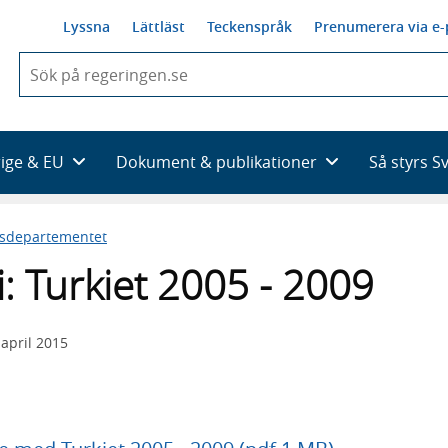
Lyssna
Lättläst
Teckenspråk
Prenumerera via e-
När
du
börjar
skriva
så
rige & EU
Dokument & publikationer
Så styrs S
framträder
en
lista
esdepartementet
med
sökförslag
: Turkiet 2005 - 2009
 april 2015