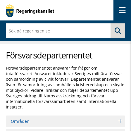
Me
När
Sö
du
börjar
skriva
så
Försvars­­departementet
framträder
en
lista
Försvarsdepartementet ansvarar för frågor om
med
totalförsvaret. Ansvaret inkluderar Sveriges militära försvar
sökförslag
och samordning av civilt försvar. Departementet ansvarar
även för samordning av samhällets krisberedskap och skydd
mot olyckor. Vidare inriktar och följer departementet upp
Sveriges bidrag till Natos avskräckning och försvar,
internationella försvarssamarbeten samt internationella
insatser.
Områden