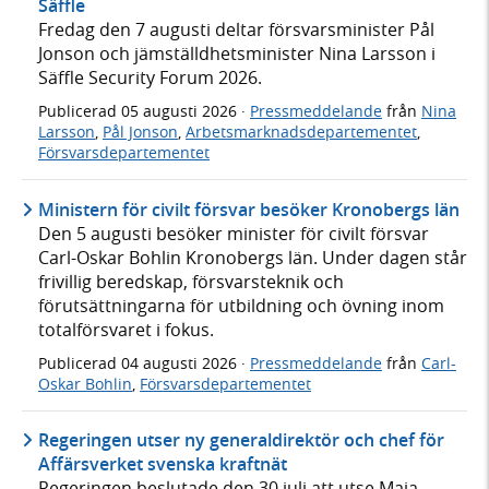
Säffle
Fredag den 7 augusti deltar försvarsminister Pål
Jonson och jämställdhetsminister Nina Larsson i
Säffle Security Forum 2026.
Publicerad
05 augusti 2026
·
Pressmeddelande
från
Nina
Larsson
,
Pål Jonson
,
Arbetsmarknadsdepartementet
,
Försvarsdepartementet
Ministern för civilt försvar besöker Kronobergs län
Den 5 augusti besöker minister för civilt försvar
Carl-Oskar Bohlin Kronobergs län. Under dagen står
frivillig beredskap, försvarsteknik och
förutsättningarna för utbildning och övning inom
totalförsvaret i fokus.
Publicerad
04 augusti 2026
·
Pressmeddelande
från
Carl-
Oskar Bohlin
,
Försvarsdepartementet
Regeringen utser ny generaldirektör och chef för
Affärsverket svenska kraftnät
Regeringen beslutade den 30 juli att utse Maja