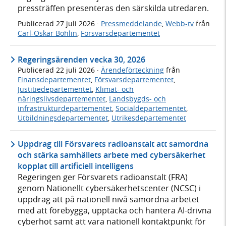
pressträffen presenteras den särskilda utredaren.
Publicerad
27 juli 2026
·
Pressmeddelande
,
Webb-tv
från
Carl-Oskar Bohlin
,
Försvarsdepartementet
Regeringsärenden vecka 30, 2026
Publicerad
22 juli 2026
·
Ärendeförteckning
från
Finansdepartementet
,
Försvarsdepartementet
,
Justitiedepartementet
,
Klimat- och
näringslivsdepartementet
,
Landsbygds- och
infrastrukturdepartementet
,
Socialdepartementet
,
Utbildningsdepartementet
,
Utrikesdepartementet
Uppdrag till Försvarets radioanstalt att samordna
och stärka samhällets arbete med cybersäkerhet
kopplat till artificiell intelligens
Regeringen ger Försvarets radioanstalt (FRA)
genom Nationellt cybersäkerhetscenter (NCSC) i
uppdrag att på nationell nivå samordna arbetet
med att förebygga, upptäcka och hantera AI-drivna
cyberhot samt att vara nationell kontaktpunkt för