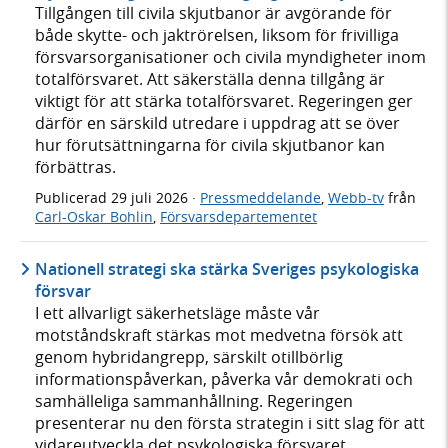
Tillgången till civila skjutbanor är avgörande för
både skytte- och jaktrörelsen, liksom för frivilliga
försvarsorganisationer och civila myndigheter inom
totalförsvaret. Att säkerställa denna tillgång är
viktigt för att stärka totalförsvaret. Regeringen ger
därför en särskild utredare i uppdrag att se över
hur förutsättningarna för civila skjutbanor kan
förbättras.
Publicerad
29 juli 2026
·
Pressmeddelande
,
Webb-tv
från
Carl-Oskar Bohlin
,
Försvarsdepartementet
Nationell strategi ska stärka Sveriges psykologiska
försvar
I ett allvarligt säkerhetsläge måste vår
motståndskraft stärkas mot medvetna försök att
genom hybridangrepp, särskilt otillbörlig
informationspåverkan, påverka vår demokrati och
samhälleliga sammanhållning. Regeringen
presenterar nu den första strategin i sitt slag för att
vidareutveckla det psykologiska försvaret.