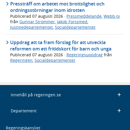
Pressträff om arbetet mot brottslighet och
ordningsstörningar inom idrotten
Publicerad
07 augusti 2026
·
Pressmeddelande
,
Webb-tv
från
Gunnar Strömmer
,
Jakob Forssmed
,
Justitiedepartementet
,
Socialdepartementet
Uppdrag att ta fram förslag för att utveckla
reformen om ett fritidskort för barn och unga
Publicerad
07 augusti 2026
·
Regeringsuppdrag
från
Regeringen
,
Socialdepartementet
Innehåll på regeringen.se
Departement
Regeringskansliet