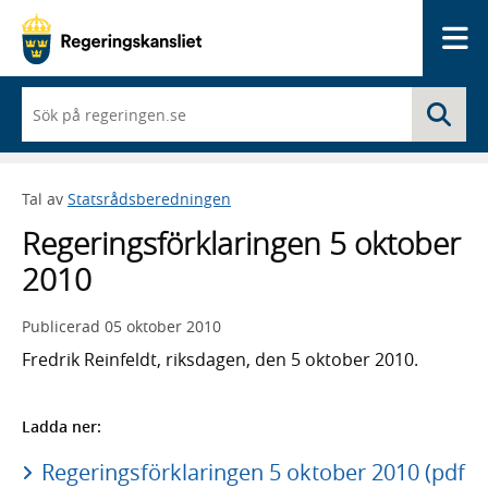
Me
När
Sö
du
börjar
skriva
så
Tal av
Statsrådsberedningen
framträder
en
Regeringsförklaringen 5 oktober
lista
med
2010
sökförslag
Publicerad
05 oktober 2010
Fredrik Reinfeldt, riksdagen, den 5 oktober 2010.
Ladda ner:
Regeringsförklaringen 5 oktober 2010 (pdf