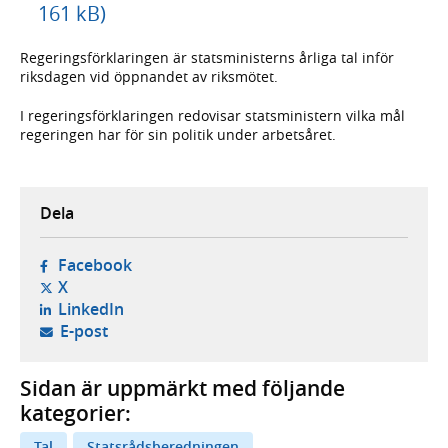
161 kB)
Regeringsförklaringen är statsministerns årliga tal inför
riksdagen vid öppnandet av riksmötet.
I regeringsförklaringen redovisar statsministern vilka mål
regeringen har för sin politik under arbetsåret.
Dela
- öppnas i ny flik, extern webbplats,
Facebook
- öppnas i ny flik, extern webbplats,
X
- öppnas i ny flik, extern webbplats,
LinkedIn
- öppnar din e-postklient,
E-post
Sidan är uppmärkt med följande
kategorier:
Tal
Statsrådsberedningen