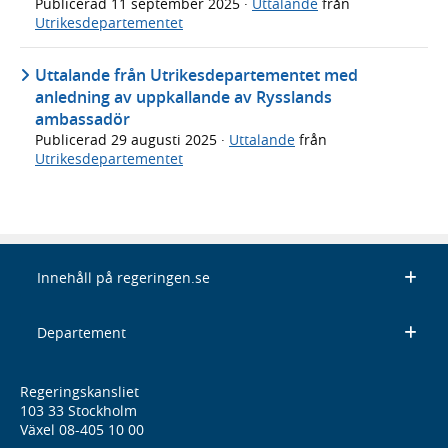
Publicerad
11 september 2025
·
Uttalande
från
Utrikesdepartementet
Uttalande från Utrikesdepartementet med
anledning av uppkallande av Rysslands
ambassadör
Publicerad
29 augusti 2025
·
Uttalande
från
Utrikesdepartementet
Innehåll på regeringen.se
Departement
Regeringskansliet
103 33 Stockholm
Växel 08-405 10 00