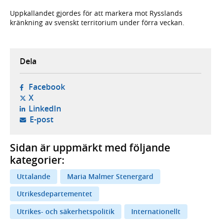
Uppkallandet gjordes för att markera mot Rysslands
kränkning av svenskt territorium under förra veckan.
Dela
- öppnas i ny flik, extern webbplats,
Facebook
- öppnas i ny flik, extern webbplats,
X
- öppnas i ny flik, extern webbplats,
LinkedIn
- öppnar din e-postklient,
E-post
Sidan är uppmärkt med följande
kategorier:
Uttalande
Maria Malmer Stenergard
Utrikesdepartementet
Utrikes- och säkerhetspolitik
Internationellt