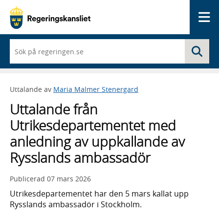
Me
När
Sö
du
börjar
skriva
så
Uttalande av
Maria Malmer Stenergard
framträder
en
Uttalande från
lista
med
Utrikesdepartementet med
sökförslag
anledning av uppkallande av
Rysslands ambassadör
Publicerad
07 mars 2026
Utrikesdepartementet har den 5 mars kallat upp
Rysslands ambassadör i Stockholm.