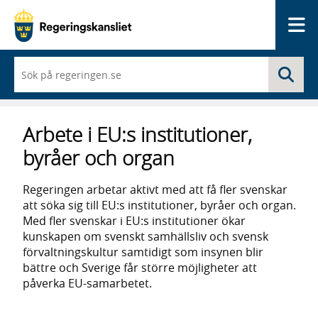
Me
När
Sö
du
börjar
skriva
så
Arbete i EU:s institutioner,
framträder
en
byråer och organ
lista
med
sökförslag
Regeringen arbetar aktivt med att få fler svenskar
att söka sig till EU:s institutioner, byråer och organ.
Med fler svenskar i EU:s institutioner ökar
kunskapen om svenskt samhällsliv och svensk
förvaltningskultur samtidigt som insynen blir
bättre och Sverige får större möjligheter att
påverka EU-samarbetet.