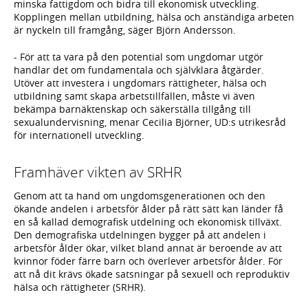
minska fattigdom och bidra till ekonomisk utveckling.
Kopplingen mellan utbildning, hälsa och anständiga arbeten
är nyckeln till framgång, säger Björn Andersson.
- För att ta vara på den potential som ungdomar utgör
handlar det om fundamentala och självklara åtgärder.
Utöver att investera i ungdomars rättigheter, hälsa och
utbildning samt skapa arbetstillfällen, måste vi även
bekämpa barnäktenskap och säkerställa tillgång till
sexualundervisning, menar Cecilia Björner, UD:s utrikesråd
för internationell utveckling.
Framhäver vikten av SRHR
Genom att ta hand om ungdomsgenerationen och den
ökande andelen i arbetsför ålder på rätt sätt kan länder få
en så kallad demografisk utdelning och ekonomisk tillväxt.
Den demografiska utdelningen bygger på att andelen i
arbetsför ålder ökar, vilket bland annat är beroende av att
kvinnor föder färre barn och överlever arbetsför ålder. För
att nå dit krävs ökade satsningar på sexuell och reproduktiv
hälsa och rättigheter (SRHR).