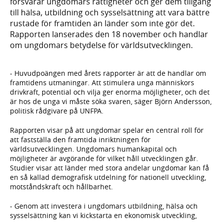
försvarar ungdomars rättigheter och ger dem tillgång
till hälsa, utbildning och sysselsättning att vara bättre
rustade för framtiden än länder som inte gör det.
Rapporten lanserades den 18 november och handlar
om ungdomars betydelse för världsutvecklingen.
- Huvudpoängen med årets rapporter är att de handlar om
framtidens utmaningar. Att stimulera unga människors
drivkraft, potential och vilja ger enorma möjligheter, och det
är hos de unga vi måste söka svaren, säger Björn Andersson,
politisk rådgivare på UNFPA.
Rapporten visar på att ungdomar spelar en central roll för
att fastställa den framtida inriktningen för
världsutvecklingen. Ungdomars humankapital och
möjligheter är avgörande för vilket håll utvecklingen går.
Studier visar att länder med stora andelar ungdomar kan få
en så kallad demografisk utdelning för nationell utveckling,
motståndskraft och hållbarhet.
- Genom att investera i ungdomars utbildning, hälsa och
sysselsättning kan vi kickstarta en ekonomisk utveckling,