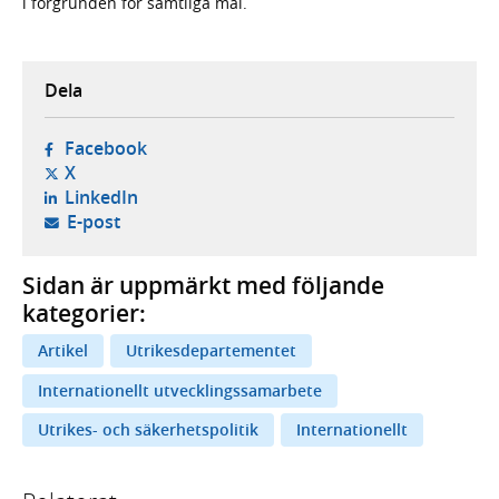
i förgrunden för samtliga mål.
Dela
- öppnas i ny flik, extern webbplats,
Facebook
- öppnas i ny flik, extern webbplats,
X
- öppnas i ny flik, extern webbplats,
LinkedIn
- öppnar din e-postklient,
E-post
Sidan är uppmärkt med följande
kategorier:
Artikel
Utrikesdepartementet
Internationellt utvecklingssamarbete
Utrikes- och säkerhetspolitik
Internationellt