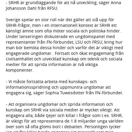
- SRHR är grundläggande för att nå utveckling, säger Anna
Johansson Dahl från RFSU.
Sverige spelar en stor roll när det gäller att stå upp för
SRHR-frågor, men i en internationell kontext är SRHR ett
känsligt ämne som ofta möter sociala och politiska hinder.
Under lanseringen diskuterade en ungdomspanel med
representanter från FN-förbundet, LSU och FRSU, kring hur
man bör bemöta dessa hinder och varför det är viktigt med
engagerade ungdomar. Fortsatt och ökat engagemang från
civilsamhället och utvecklad kunskap om teknik och sociala
medier för att sprida information är två viktiga
komponenter.
- Vi måste fortsätta arbeta med kunskaps- och
informationsspridning och uppmuntra ungdomar att
engagera sig, säger Sophia Tuwesdotter från FN-förbundet.
- Att organisera ungdomar och sprida information och
kunskap om SRHR via sociala medier är mycket viktigt. Att
engagera alla, både tjejer och killar i frågor som t.ex. SRHR,
är viktigt för att representera de 1.8 miljarder unga världen
över som så ofta glöms bort i debatten. Personligen tycker