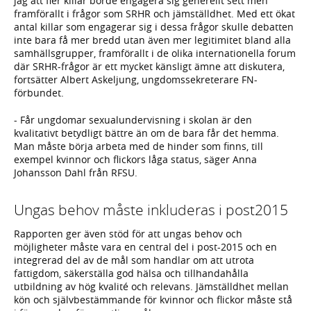
jag att fler killar borde engagera sig generellt sett men
framförallt i frågor som SRHR och jämställdhet. Med ett ökat
antal killar som engagerar sig i dessa frågor skulle debatten
inte bara få mer bredd utan även mer legitimitet bland alla
samhällsgrupper, framförallt i de olika internationella forum
där SRHR-frågor är ett mycket känsligt ämne att diskutera,
fortsätter Albert Askeljung, ungdomssekreterare FN-
förbundet.
- Får ungdomar sexualundervisning i skolan är den
kvalitativt betydligt bättre än om de bara får det hemma.
Man måste börja arbeta med de hinder som finns, till
exempel kvinnor och flickors låga status, säger Anna
Johansson Dahl från RFSU.
Ungas behov måste inkluderas i post2015
Rapporten ger även stöd för att ungas behov och
möjligheter måste vara en central del i post-2015 och en
integrerad del av de mål som handlar om att utrota
fattigdom, säkerställa god hälsa och tillhandahålla
utbildning av hög kvalité och relevans. Jämställdhet mellan
kön och självbestämmande för kvinnor och flickor måste stå