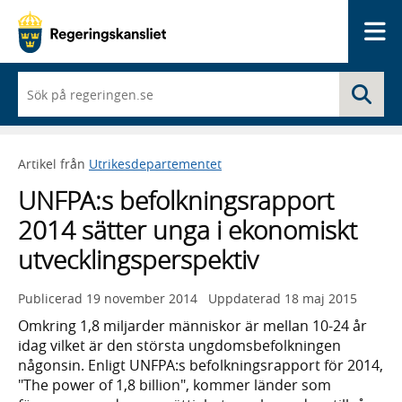
Me
När
Sö
du
börjar
skriva
så
Artikel från
Utrikesdepartementet
framträder
en
UNFPA:s befolkningsrapport
lista
med
2014 sätter unga i ekonomiskt
sökförslag
utvecklingsperspektiv
Publicerad
19 november 2014
Uppdaterad
18 maj 2015
Omkring 1,8 miljarder människor är mellan 10-24 år
idag vilket är den största ungdomsbefolkningen
någonsin. Enligt UNFPA:s befolkningsrapport för 2014,
"The power of 1,8 billion", kommer länder som