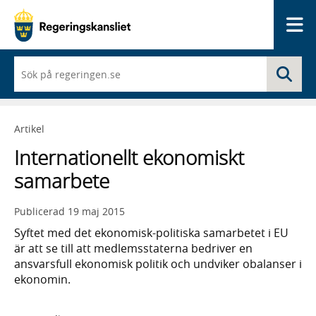
Me
När
Sö
du
börjar
skriva
så
Artikel
framträder
en
Internationellt ekonomiskt
lista
med
samarbete
sökförslag
Publicerad
19 maj 2015
Syftet med det ekonomisk-politiska samarbetet i EU
är att se till att medlemsstaterna bedriver en
ansvarsfull ekonomisk politik och undviker obalanser i
ekonomin.