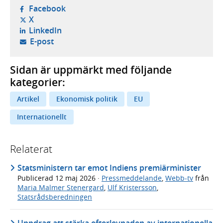
- öppnas i ny flik, extern webbplats,
Facebook
- öppnas i ny flik, extern webbplats,
X
- öppnas i ny flik, extern webbplats,
LinkedIn
- öppnar din e-postklient,
E-post
Sidan är uppmärkt med följande
kategorier:
Artikel
Ekonomisk politik
EU
Internationellt
Relaterat
Statsministern tar emot Indiens premiärminister
Publicerad
12 maj 2026
·
Pressmeddelande
,
Webb-tv
från
Maria Malmer Stenergard
,
Ulf Kristersson
,
Statsrådsberedningen
Uppdrag att stärka efterlevnaden av internationella