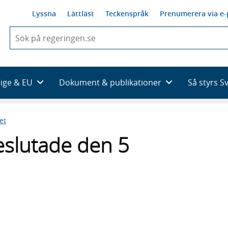
Lyssna
Lättläst
Teckenspråk
Prenumerera via e-
När
du
börjar
skriva
så
rige & EU
Dokument & publikationer
Så styrs S
framträder
en
lista
et
med
sökförslag
eslutade den 5