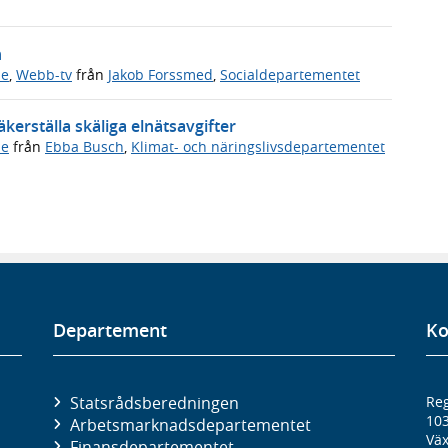
n
de
,
Webb-tv
från
Jakob Forssmed
,
Socialdepartementet
kerställa skäliga elnätsavgifter
de
från
Ebba Busch
,
Klimat- och näringslivsdepartementet
Departement
Ko
Statsrådsberedningen
Reg
10
Arbetsmarknads­departementet
Väx
Finans­departementet