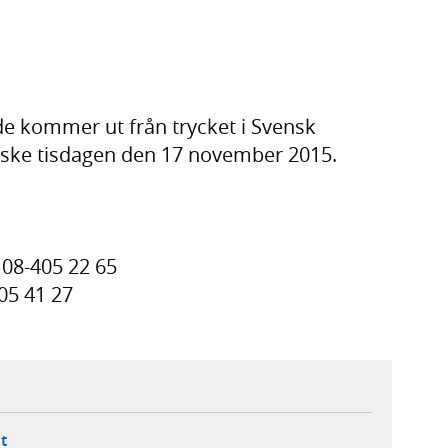
 de kommer ut från trycket i Svensk
 ske tisdagen den 17 november 2015.
 08-405 22 65
05 41 27
ebbplats,
ern webbplats,
 ny flik, extern webbplats,
- öppnar din e-postklient,
t