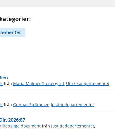
kategorier:
rtementet
lien
de
från
Maria Malmer Stenergard
,
Utrikesdepartementet
de
från
Gunnar Strömmer
,
Justitiedepartementet
Dir. 2026:87
v
,
Rättsliga dokument
från
Justitiedepartementet
,