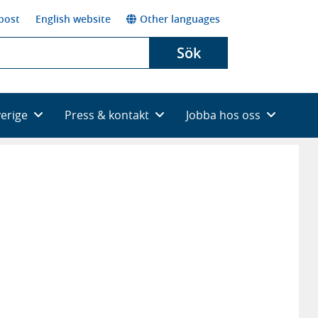
post
English website
Other languages
Sök
verige
Press & kontakt
Jobba hos oss