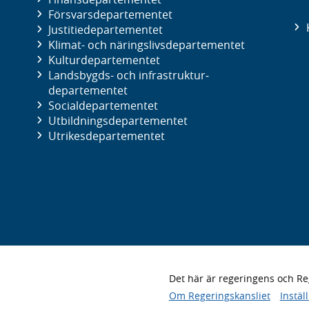
Försvars­departementet
Justitie­departementet
Klimat- och näringslivs­departementet
Kultur­departementet
Landsbygds- och infrastruktur­
departementet
Social­departementet
Utbildnings­departementet
Utrikes­departementet
Det här är regeringens och 
Om Regeringskansliet
Instäl