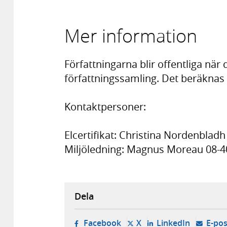
Mer information
Författningarna blir offentliga när
författningssamling. Det beräknas
Kontaktpersoner:
Elcertifikat: Christina Nordenbladh
Miljöledning: Magnus Moreau 08-4
Dela
- öppnas i ny flik, extern w
- öppnas i ny flik, ext
- öppnas i
Facebook
X
LinkedIn
E-pos