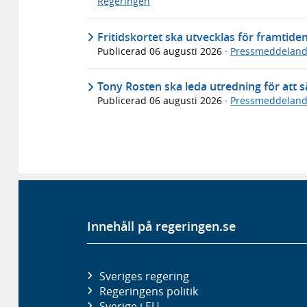
Regeringen
Fritidskortet ska utvecklas för framtide
Publicerad
06 augusti 2026
·
Pressmeddelan
Tony Rosten ska leda utredning för att sä
Publicerad
06 augusti 2026
·
Pressmeddelan
Innehåll på regeringen.se
Sveriges regering
Regeringens politik
Sverige i EU