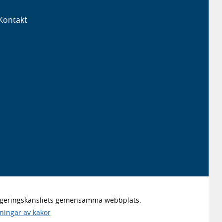
Kontakt
Regeringskansliets gemensamma webbplats.
lningar av kakor