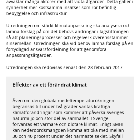
avvaktar många aktörer med att vidta åtgärder. Detta gäller i
synnerhet mer kostsamma insatser som rör befintlig
bebyggelse och infrastruktur.
Utredningen om stärkt klimatanpassning ska analysera och
lämna förslag på om det behövs ändringar i lagstiftningen
så att planeringsprocesser och regelverk överensstämmer
sinsemellan. Utredningen ska vid behov lämna förslag på en
förtydligad ansvarsfördelning för att genomföra
anpassningsåtgärder.
Utredningen ska redovisas senast den 28 februari 2017.
Effekter av ett förändrat klimat
Även om den globala medeltemperaturökningen
begränsas till under två grader väntas kraftiga
klimatförändringar som kommer att påverka Sveriges
naturmiljö och stor del av samhället. I Sverige
förväntas ett varmare och blötare klimat. Enligt SMHI
kan nederbördsmängden komma att öka med mellan
30 och 40 procent under det närmaste seklet. Skyfall