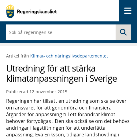
Me
När
Sö
du
börjar
skriva
så
Artikel från
Klimat- och näringslivsdepartementet
framträder
en
Utredning för att stärka
lista
med
klimatanpassningen i Sverige
sökförslag
Publicerad
12 november 2015
Regeringen har tillsatt en utredning som ska se över
om ansvaret för att genomföra och finansiera
åtgärder för anpassning till ett förändrat klimat
behöver förtydligas . Den ska också se om det behövs
ändringar i lagstiftningen för att underlätta
anpassning. Eva Eriksson, tidigare landshövding i