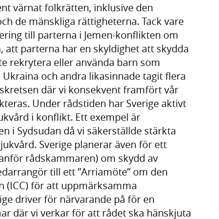
 värnat folkrätten, inklusive den
och de mänskliga rättigheterna. Tack vare
ring till parterna i Jemen-konflikten om
la, att parterna har en skyldighet att skydda
inte rekrytera eller använda barn som
 Ukraina och andra likasinnade tagit flera
ådskretsen där vi konsekvent framfört vår
kteras. Under rådstiden har Sverige aktivt
ukvård i konflikt. Ett exempel är
n i Sydsudan då vi säkerställde stärkta
sjukvård. Sverige planerar även för ett
 utanför rådskammaren) om skydd av
medarrangör till ett ”Arriamöte” om den
en (ICC) för att uppmärksamma
ge driver för närvarande på för en
r där vi verkar för att rådet ska hänskjuta