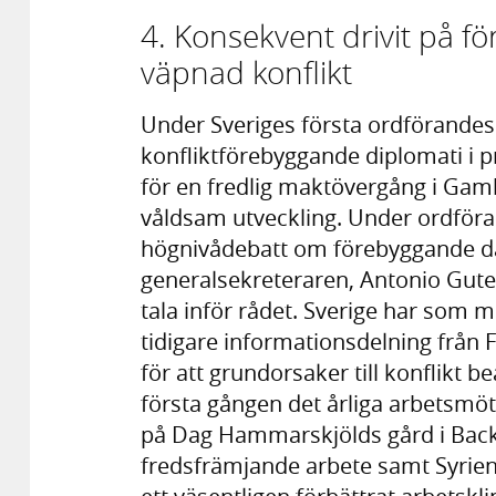
4. Konsekvent drivit på f
väpnad konflikt
Under Sveriges första ordförandesk
konfliktförebyggande diplomati i 
för en fredlig maktövergång i Gamb
våldsam utveckling. Under ordför
högnivådebatt om förebyggande dä
generalsekreteraren, Antonio Guter
tala inför rådet. Sverige har som 
tidigare informationsdelning från F
för att grundorsaker till konflikt b
första gången det årliga arbetsmö
på Dag Hammarskjölds gård i Back
fredsfrämjande arbete samt Syrien 