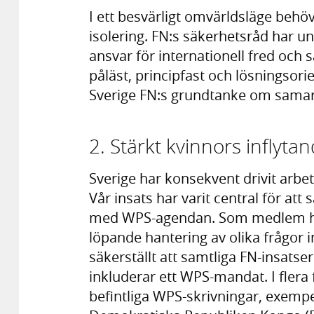
I ett besvärligt omvärldsläge beh
isolering. FN:s säkerhetsråd har u
ansvar för internationell fred och
påläst, principfast och lösningsor
Sverige FN:s grundtanke om samarb
2. Stärkt kvinnors inflyta
Sverige har konsekvent drivit arbet
Vår insats har varit central för att s
med WPS-agendan. Som medlem har 
löpande hantering av olika frågor i
säkerställt att samtliga FN-insatse
inkluderar ett WPS-mandat. I flera f
befintliga WPS-skrivningar, exempel