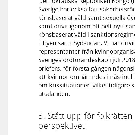
Demokratiska Republiken Kongo (D
Sverige har också fått säkerhetsrå
könsbaserat våld samt sexuella ö
samt drivit igenom ett helt nytt sa
könsbaserat våld i sanktionsregime
Libyen samt Sydsudan. Vi har drivit
representanter från kvinnoorganis
Sveriges ordförandeskap i juli 201
briefers, för första gången någonsi
att kvinnor omnämndes i nästintil
om krissituationer, vilket tidigare 
uttalanden.
3. Stått upp för folkrätte
perspektivet