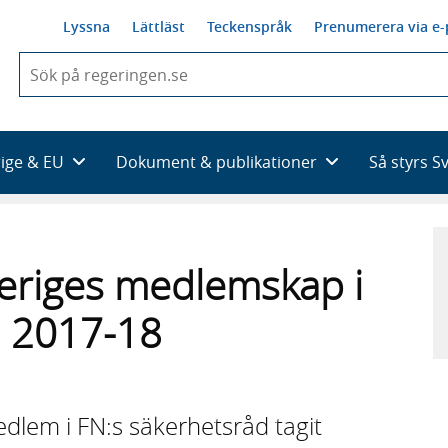
Lyssna
Lättläst
Teckenspråk
Prenumerera via e-
När
du
börjar
skriva
så
rige & EU
Dokument & publikationer
Så styrs S
framträder
en
lista
med
sökförslag
eriges medlemskap i
d 2017-18
edlem i FN:s säkerhetsråd tagit