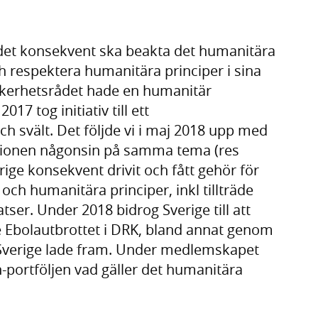
rådet konsekvent ska beakta det humanitära
ch respektera humanitära principer i sina
säkerhetsrådet hade en humanitär
7 tog initiativ till ett
h svält. Det följde vi i maj 2018 upp med
utionen någonsin på samma tema (res
rige konsekvent drivit och fått gehör för
 och humanitära principer, inkl tillträde
ser. Under 2018 bidrog Sverige till att
bolautbrottet i DRK, bland annat genom
 Sverige lade fram. Under medlemskapet
en-portföljen vad gäller det humanitära