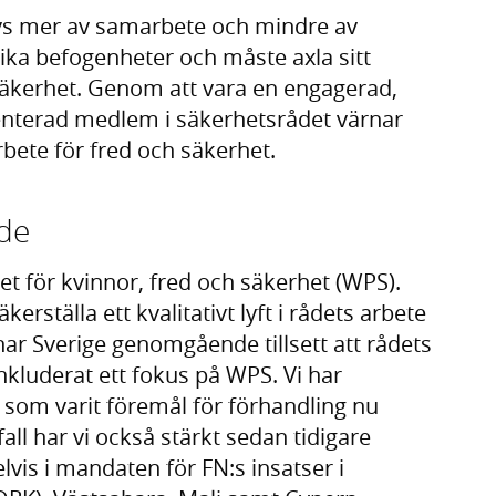
övs mer av samarbete och mindre av
nika befogenheter och måste axla sitt
 säkerhet. Genom att vara en engagerad,
ienterad medlem i säkerhetsrådet värnar
ete för fred och säkerhet.
nde
et för kvinnor, fred och säkerhet (WPS).
äkerställa ett kvalitativt lyft i rådets arbete
Sverige genomgående tillsett att rådets
nkluderat ett fokus på WPS. Vi har
r som varit föremål för förhandling nu
all har vi också stärkt sedan tidigare
vis i mandaten för FN:s insatser i