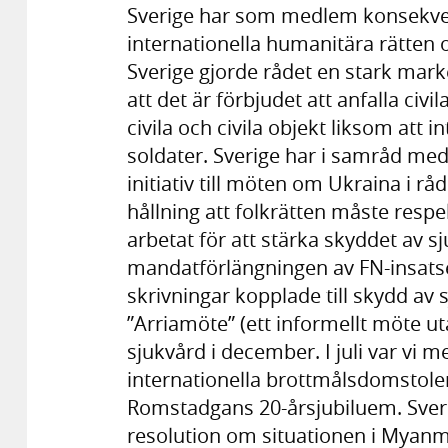
Sverige har som medlem konsekvent
internationella humanitära rätten 
Sverige gjorde rådet en stark marke
att det är förbjudet att anfalla civi
civila och civila objekt liksom att 
soldater. Sverige har i samråd med
initiativ till möten om Ukraina i r
hållning att folkrätten måste respe
arbetat för att stärka skyddet av sj
mandatförlängningen av FN-insatse
skrivningar kopplade till skydd av 
”Arriamöte” (ett informellt möte
sjukvård i december. I juli var vi 
internationella brottmålsdomstol
Romstadgans 20-årsjubiluem. Sveri
resolution om situationen i Myanma