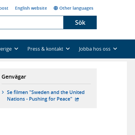
post
English website
Other languages
Sök
verige
Press & kontakt
Jobba hos oss
Genvägar
Se filmen "Sweden and the United
- extern webbplats,
Nations - Pushing for Peace"