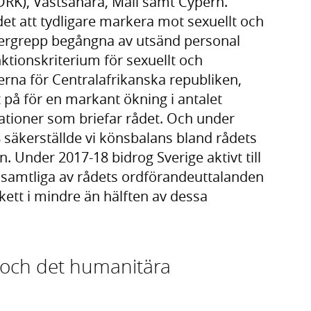
RK), Västsahara, Mali samt Cypern.
det att tydligare markera mot sexuellt och
vergrepp begångna av utsänd personal
nktionskriterium för sexuellt och
rna för Centralafrikanska republiken,
 på för en markant ökning i antalet
ationer som briefar rådet. Och under
8 säkerställde vi könsbalans bland rådets
n. Under 2017-18 bidrog Sverige aktivt till
l samtliga av rådets ordförandeuttalanden
skett i mindre än hälften av dessa
n och det humanitära