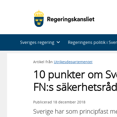
Huvudnavigering
Sveriges regering
Regeringens politik i Sve
Artikel från
Utrikesdepartementet
10 punkter om Sv
FN:s säkerhetsrå
Publicerad
18 december 2018
Sverige har som principfast m