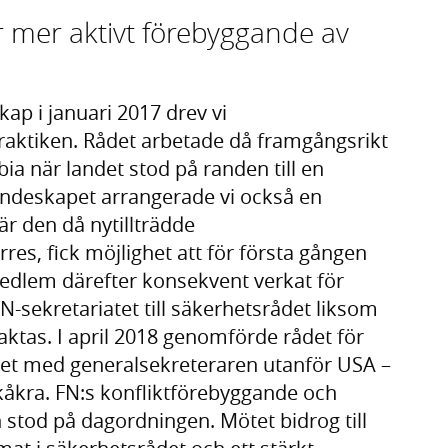
ör mer aktivt förebyggande av
ap i januari 2017 drev vi
praktiken. Rådet arbetade då framgångsrikt
ia när landet stod på randen till en
andeskapet arrangerade vi också en
r den då nytillträdde
res, fick möjlighet att för första gången
medlem därefter konsekvent verkat för
N-sekretariatet till säkerhetsrådet liksom
eaktas. I april 2018 genomförde rådet för
tet med generalsekreteraren utanför USA –
åkra. FN:s konfliktförebyggande och
stod på dagordningen. Mötet bidrog till