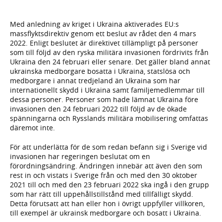
Med anledning av kriget i Ukraina aktiverades EU:s
massflyktsdirektiv genom ett beslut av rådet den 4 mars
2022. Enligt beslutet är direktivet tillämpligt på personer
som till följd av den ryska militära invasionen fördrivits från
Ukraina den 24 februari eller senare. Det gäller bland annat
ukrainska medborgare bosatta i Ukraina, statslösa och
medborgare i annat tredjeland än Ukraina som har
internationellt skydd i Ukraina samt familjemedlemmar till
dessa personer. Personer som hade lämnat Ukraina före
invasionen den 24 februari 2022 till följd av de ökade
spänningarna och Rysslands militära mobilisering omfattas
däremot inte.
För att underlätta för de som redan befann sig i Sverige vid
invasionen har regeringen beslutat om en
förordningsändring. Ändringen innebär att även den som
rest in och vistats i Sverige från och med den 30 oktober
2021 till och med den 23 februari 2022 ska ingå i den grupp
som har rätt till uppehållstillstånd med tillfälligt skydd.
Detta förutsatt att han eller hon i övrigt uppfyller villkoren,
till exempel är ukrainsk medborgare och bosatt i Ukraina.