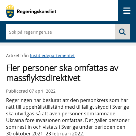
Me
När
Sö
du
börjar
skriva
så
Artikel från
Justitiedepartementet
framträder
en
Fler personer ska omfattas av
lista
med
massflyktsdirektivet
sökförslag
Publicerad
07 april 2022
Regeringen har beslutat att den personkrets som har
rätt till uppehållstillstånd med tillfälligt skydd i Sverige
ska utvidgas så att även personer som lämnade
Ukraina före invasionen omfattas. Det gäller personer
som rest in och vistats i Sverige under perioden den
30 oktober 2021–23 februari 2022.