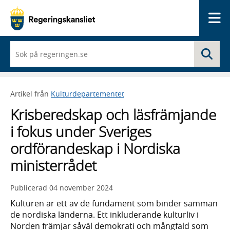
Me
När
Sö
du
börjar
skriva
så
Artikel från
Kulturdepartementet
framträder
en
Krisberedskap och läsfrämjande
lista
med
i fokus under Sveriges
sökförslag
ordförandeskap i Nordiska
ministerrådet
Publicerad
04 november 2024
Kulturen är ett av de fundament som binder samman
de nordiska länderna. Ett inkluderande kulturliv i
Norden främjar såväl demokrati och mångfald som