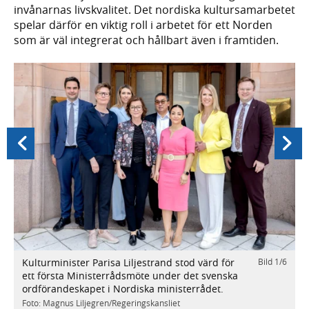
invånarnas livskvalitet. Det nordiska kultursamarbetet
spelar därför en viktig roll i arbetet för ett Norden
som är väl integrerat och hållbart även i framtiden.
Föregående
Nästa
Kulturminister Parisa Liljestrand stod värd för
Bild
1
/
6
/
6
K
ett första Ministerrådsmöte under det svenska
n
ordförandeskapet i Nordiska ministerrådet.
S
Foto: Magnus Liljegren/Regeringskansliet
F