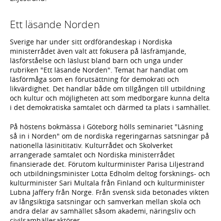
Ett läsande Norden
Sverige har under sitt ordförandeskap i Nordiska
ministerrådet även valt att fokusera på läsfrämjande,
läsförståelse och läslust bland barn och unga under
rubriken "Ett läsande Norden". Temat har handlat om
läsförmåga som en förutsättning för demokrati och
likvärdighet. Det handlar både om tillgången till utbildning
och kultur och möjligheten att som medborgare kunna delta
i det demokratiska samtalet och därmed ta plats i samhället.
På höstens bokmässa i Göteborg hölls seminariet "Läsning
så in i Norden" om de nordiska regeringarnas satsningar på
nationella läsinititativ. Kulturrådet och Skolverket
arrangerade samtalet och Nordiska ministerrådet
finansierade det. Förutom kulturminister Parisa Liljestrand
och utbildningsminister Lotta Edholm deltog forsknings- och
kulturminister Sari Multala från Finland och kulturminister
Lubna Jaffery från Norge. Från svensk sida betonades vikten
av långsiktiga satsningar och samverkan mellan skola och
andra delar av samhället såsom akademi, näringsliv och
civilsamhällesaktörer.