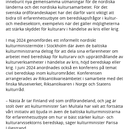
inneburit nya gemensamma utmaningar för de nordiska
länderna och det nordiska kultursamarbetet. För det
svenska ordförandeskapet har det därför varit viktigt att
bidra till erfarenhetsutbyte om beredskapsfrågor i kultur-
och mediesektorn, exempelvis när det gäller möjligheterna
att stärka skyddet för kulturarv i händelse av kris eller krig.
I maj 2024 genomfördes ett informellt nordiskt
kulturministermöte i Stockholm där även de baltiska
kulturministrarna deltog för att dela sina erfarenheter om
arbetet med beredskap för kulturarv och upprätthållande av
kulturverksamheter i händelse av kris, höjd beredskap eller
krig. I juni 2024 anordnades också en konferens på temat
civil beredskap inom kulturområdet. Konferensen
arrangerades av Riksantikvarieämbetet i samarbete med det
finska Museiverket, Riksantikvaren i Norge och Statens
kulturråd.
– Nästa år tar Finland vid som ordförandeland, och jag är
stolt över att kulturminister Sari Multala har valt att fortsätta
vårt initiativ att bjuda in även de baltiska kulturministrarna
för erfarenhetsutbyte om hur vi bäst stärker kultur- och
kulturarvssektorns beredskap, säger kulturminister Parisa
Liljestrand.