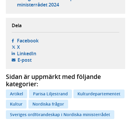
ministerrådet 2024
Dela
- öppnas i ny flik, extern webbplats,
Facebook
- öppnas i ny flik, extern webbplats,
X
- öppnas i ny flik, extern webbplats,
LinkedIn
- öppnar din e-postklient,
E-post
Sidan är uppmärkt med följande
kategorier:
Artikel
Parisa Liljestrand
Kulturdepartementet
Kultur
Nordiska frågor
Sveriges ordförandeskap i Nordiska ministerrådet