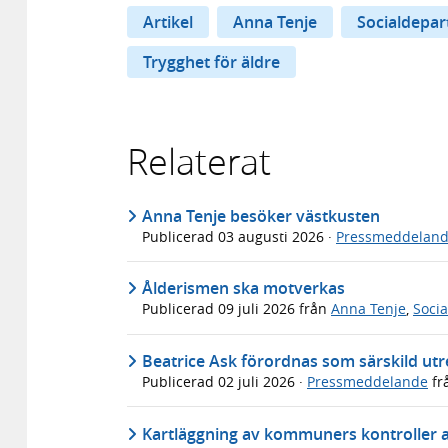
Artikel
Anna Tenje
Socialdepa
Trygghet för äldre
Relaterat
Anna Tenje besöker västkusten
Publicerad
03 augusti 2026
·
Pressmeddelan
Ålderismen ska motverkas
Publicerad
09 juli 2026
från
Anna Tenje
,
Soci
Beatrice Ask förordnas som särskild utr
Publicerad
02 juli 2026
·
Pressmeddelande
fr
Kartläggning av kommuners kontroller 