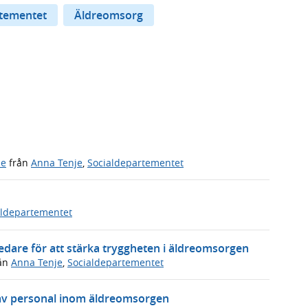
rtementet
Äldreomsorg
de
från
Anna Tenje
,
Socialdepartementet
aldepartementet
edare för att stärka tryggheten i äldreomsorgen
ån
Anna Tenje
,
Socialdepartementet
av personal inom äldreomsorgen