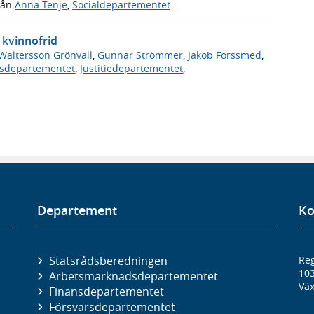
rån
Anna Tenje
,
Socialdepartementet
r kvinnofrid
Waltersson Grönvall
,
Gunnar Strömmer
,
Jakob Forssmed
,
sdepartementet
,
Justitiedepartementet
,
Departement
Ko
Statsrådsberedningen
Reg
10
Arbetsmarknads­departementet
Väx
Finans­departementet
Försvars­departementet