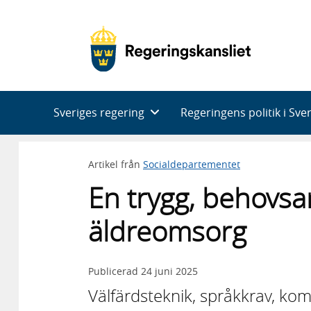
Huvudnavigering
Sveriges regering
Regeringens politik i Sve
Artikel från
Socialdepartementet
En trygg, behovs
äldreomsorg
Publicerad
24 juni 2025
Välfärdsteknik, språkkrav, ko