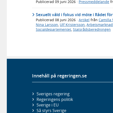
Publicerad
09 juni 2026
·
Pressmeddelande
f
Sexuellt våld i fokus vid möte i Rådet fö
Publicerad
08 juni 2026
·
Artikel
från
Camilla 
Nina Larsson
,
Ulf Kristersson
,
Arbetsmarknad
Socialdepartementet
,
Statsrådsberedningen
Innehåll på regeringen.se
Sveriges regering
Regeringens politik
Sverige i EU
Så styrs Sverige