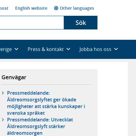
post
English website
Other languages
Sök
verige
Press & kontakt
Jobba hos oss
Genvägar
Pressmeddelande:
Äldreomsorgslyftet ger ökade
möjligheter att stärka kunskaper i
svenska språket
Pressmeddelande: Utvecklat
Äldreomsorgslyft stärker
äldreomsorgen