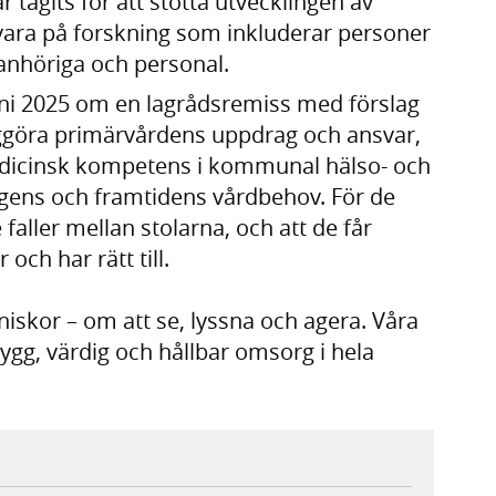
 tagits för att stötta utvecklingen av
vara på forskning som inkluderar personer
anhöriga och personal.
uni 2025 om en lagrådsremiss med förslag
iggöra primärvårdens uppdrag och ansvar,
 medicinsk kompetens i kommunal hälso- och
dagens och framtidens vårdbehov. För de
 faller mellan stolarna, och att de får
 och har rätt till.
kor – om att se, lyssna och agera. Våra
rygg, värdig och hållbar omsorg i hela