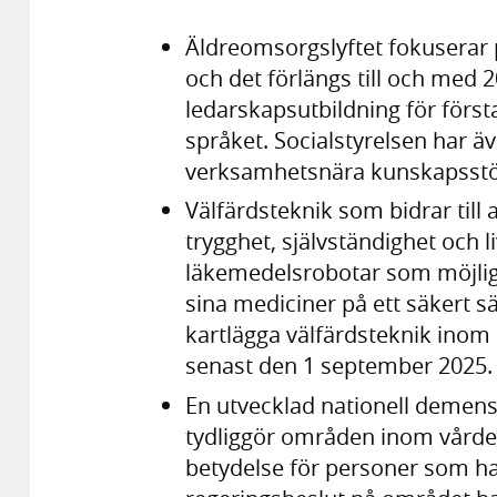
Äldreomsorgslyftet fokuserar
och det förlängs till och med 2
ledarskapsutbildning för först
språket. Socialstyrelsen har ä
verksamhetsnära kunskapsstöd
Välfärdsteknik som bidrar till 
trygghet, självständighet och l
läkemedelsrobotar som möjligg
sina mediciner på ett säkert sä
kartlägga välfärdsteknik inom
senast den 1 september 2025.
En utvecklad nationell demenss
tydliggör områden inom vårde
betydelse för personer som h