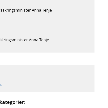
rsäkringsminister Anna Tenje
säkringsminister Anna Tenje
ebbplats,
ern webbplats,
 ny flik, extern webbplats,
- öppnar din e-postklient,
t
kategorier: