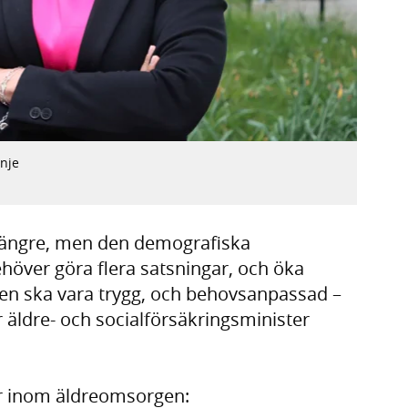
enje
lt längre, men den demografiska
ehöver göra flera satsningar, och öka
gen ska vara trygg, och behovsanpassad –
r äldre- och socialförsäkringsminister
r inom äldreomsorgen: