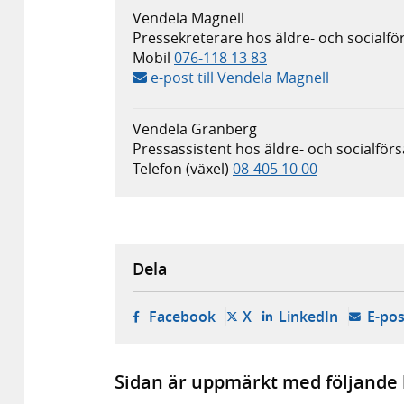
Vendela Magnell
Pressekreterare hos äldre- och socialfö
Mobil
076-118 13 83
e-post till Vendela Magnell
Vendela Granberg
Pressassistent hos äldre- och socialför
Telefon (växel)
08-405 10 00
Dela
- öppnas i ny flik, extern w
- öppnas i ny flik, ext
- öppnas i
Facebook
X
LinkedIn
E-pos
Sidan är uppmärkt med följande 