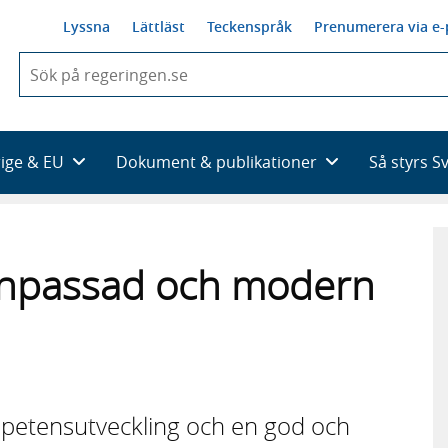
Lyssna
Lättläst
Teckenspråk
Prenumerera via e-
När
du
börjar
skriva
så
rige & EU
Dokument & publikationer
Så styrs S
framträder
en
lista
med
sökförslag
anpassad och modern
mpetensutveckling och en god och