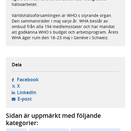
hälsoarbetet.
Världshälsoförsamlingen är WHO:s styrande organ.
Den sammanträder i maj varje år. WHA består av
ombud från alla 194 medlemsstater och har mandat
att godkänna WHO:s budget och arbetsprogram. Årets
WHA äger rum den 18–23 maj i Genève i Schweiz.
Dela
- öppnas i ny flik, extern webbplats,
Facebook
- öppnas i ny flik, extern webbplats,
X
- öppnas i ny flik, extern webbplats,
LinkedIn
- öppnar din e-postklient,
E-post
Sidan är uppmärkt med följande
kategorier: