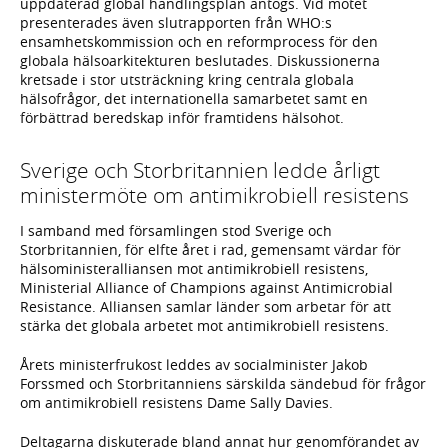
uppdaterad global handlingsplan antogs. Vid mötet
presenterades även slutrapporten från WHO:s
ensamhetskommission och en reformprocess för den
globala hälsoarkitekturen beslutades. Diskussionerna
kretsade i stor utsträckning kring centrala globala
hälsofrågor, det internationella samarbetet samt en
förbättrad beredskap inför framtidens hälsohot.
Sverige och Storbritannien ledde årligt
ministermöte om antimikrobiell resistens
I samband med församlingen stod Sverige och
Storbritannien, för elfte året i rad, gemensamt värdar för
hälsoministeralliansen mot antimikrobiell resistens,
Ministerial Alliance of Champions against Antimicrobial
Resistance. Alliansen samlar länder som arbetar för att
stärka det globala arbetet mot antimikrobiell resistens.
Årets ministerfrukost leddes av socialminister Jakob
Forssmed och Storbritanniens särskilda sändebud för frågor
om antimikrobiell resistens Dame Sally Davies.
Deltagarna diskuterade bland annat hur genomförandet av