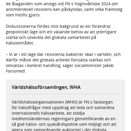
de åtaganden som antogs vid FN:s högnivåmöte 2024 om
antimikrobiell resistens kan påskyndas, samt vilka framsteg
som hittills gjorts.
Diskussionerna fördes mot bakgrund av ett förändrat
geopolitiskt läge och ett växande behov av att ytterligare
stärka och utveckla det globala samarbetet på
hälsoområdet.
– Vi är i ett läge där resistenta bakterier ökar i världen, och
därför måste det globala arbetet fortsätta stärkas och
omsättas i konkret handling, säger socialminister Jakob
Forssmed.
Världshälsoförsamlingen, WHA
Världshälsoorganisationen (WHO) är FN:s fackorgan
för hälsofrågor med uppdrag att leda och samordna
internationellt hälsoarbete, att stödja
medlemsländernas regeringars genomförande av en
så god hälso- och sjukvårdspolitik som möjligt och att
agera som samordnande auktoritet i det globala