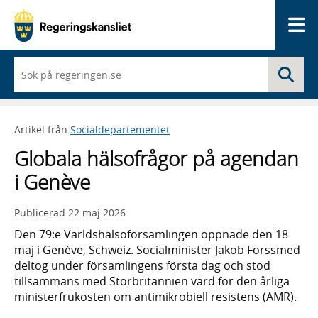
Me
När
Sö
du
börjar
skriva
så
Artikel från
Socialdepartementet
framträder
en
Globala hälsofrågor på agendan
lista
med
i Genève
sökförslag
Publicerad
22 maj 2026
Den 79:e Världshälsoförsamlingen öppnade den 18
maj i Genève, Schweiz. Socialminister Jakob Forssmed
deltog under församlingens första dag och stod
tillsammans med Storbritannien värd för den årliga
ministerfrukosten om antimikrobiell resistens (AMR).