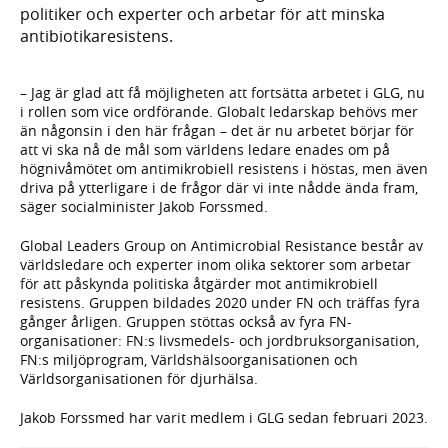
politiker och experter och arbetar för att minska
antibiotikaresistens.
– Jag är glad att få möjligheten att fortsätta arbetet i GLG, nu
i rollen som vice ordförande. Globalt ledarskap behövs mer
än någonsin i den här frågan – det är nu arbetet börjar för
att vi ska nå de mål som världens ledare enades om på
högnivåmötet om antimikrobiell resistens i höstas, men även
driva på ytterligare i de frågor där vi inte nådde ända fram,
säger socialminister Jakob Forssmed.
Global Leaders Group on Antimicrobial Resistance består av
världsledare och experter inom olika sektorer som arbetar
för att påskynda politiska åtgärder mot antimikrobiell
resistens. Gruppen bildades 2020 under FN och träffas fyra
gånger årligen. Gruppen stöttas också av fyra FN-
organisationer: FN:s livsmedels- och jordbruksorganisation,
FN:s miljöprogram, Världshälsoorganisationen och
Världsorganisationen för djurhälsa.
Jakob Forssmed har varit medlem i GLG sedan februari 2023.