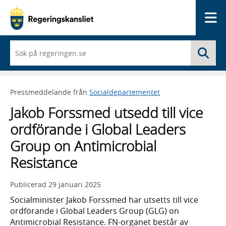
Me
När
Sö
du
börjar
skriva
så
Pressmeddelande från
Socialdepartementet
framträder
en
Jakob Forssmed utsedd till vice
lista
med
ordförande i Global Leaders
sökförslag
Group on Antimicrobial
Resistance
Publicerad
29 januari 2025
Socialminister Jakob Forssmed har utsetts till vice
ordförande i Global Leaders Group (GLG) on
Antimicrobial Resistance. FN-organet består av