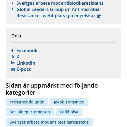
Sveriges arbete mot antibiotikaresistens
Global Leaders Group on Antimicrobial
- extern webbp
Resistances webbplats (på engelska)
Dela
- öppnas i ny flik, extern webbplats,
Facebook
- öppnas i ny flik, extern webbplats,
X
- öppnas i ny flik, extern webbplats,
LinkedIn
- öppnar din e-postklient,
E-post
Sidan är uppmärkt med följande
kategorier
Pressmeddelande
Jakob Forssmed
Socialdepartementet
Folkhälsa
Sveriges arbete mot antibiotikaresistens