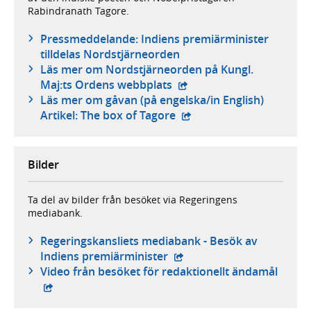
Rabindranath Tagore.
Pressmeddelande: Indiens premiärminister
tilldelas Nordstjärneorden
Läs mer om Nordstjärneorden på Kungl.
- extern webbplats,
Maj:ts Ordens webbplats
Läs mer om gåvan (på engelska/in English)
- extern webbplats,
Artikel: The box of Tagore
Bilder
Ta del av bilder från besöket via Regeringens
mediabank.
Regeringskansliets mediabank - Besök av
- extern webbplats,
Indiens premiärminister
- exte
Video från besöket för redaktionellt ändamål