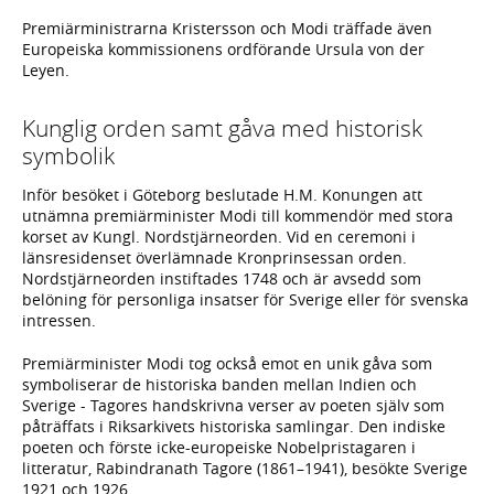
Premiärministrarna Kristersson och Modi träffade även
Europeiska kommissionens ordförande Ursula von der
Leyen.
Kunglig orden samt gåva med historisk
symbolik
Inför besöket i Göteborg beslutade H.M. Konungen att
utnämna premiärminister Modi till kommendör med stora
korset av Kungl. Nordstjärneorden. Vid en ceremoni i
länsresidenset överlämnade Kronprinsessan orden.
Nordstjärneorden instiftades 1748 och är avsedd som
belöning för personliga insatser för Sverige eller för svenska
intressen.
Premiärminister Modi tog också emot en unik gåva som
symboliserar de historiska banden mellan Indien och
Sverige - Tagores handskrivna verser av poeten själv som
påträffats i Riksarkivets historiska samlingar. Den indiske
poeten och förste icke-europeiske Nobelpristagaren i
litteratur, Rabindranath Tagore (1861–1941), besökte Sverige
1921 och 1926.