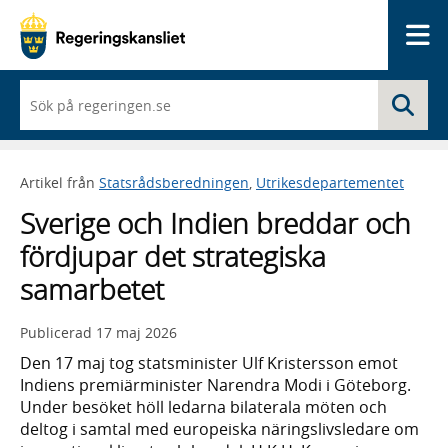
Me
När
Sö
du
börjar
skriva
så
Artikel från
Statsrådsberedningen
,
Utrikesdepartementet
framträder
en
Sverige och Indien breddar och
lista
med
fördjupar det strategiska
sökförslag
samarbetet
Publicerad
17 maj 2026
Den 17 maj tog statsminister Ulf Kristersson emot
Indiens premiärminister Narendra Modi i Göteborg.
Under besöket höll ledarna bilaterala möten och
deltog i samtal med europeiska näringslivsledare om