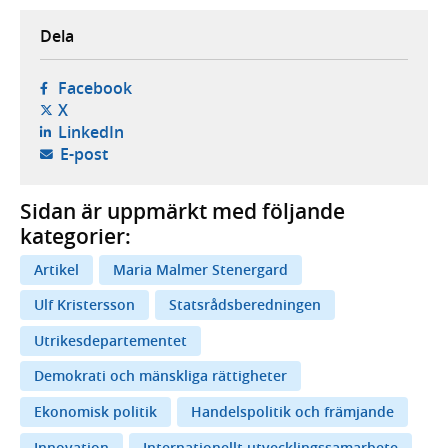
Dela
- öppnas i ny flik, extern webbplats,
Facebook
- öppnas i ny flik, extern webbplats,
X
- öppnas i ny flik, extern webbplats,
LinkedIn
- öppnar din e-postklient,
E-post
Sidan är uppmärkt med följande
kategorier:
Artikel
Maria Malmer Stenergard
Ulf Kristersson
Statsrådsberedningen
Utrikesdepartementet
Demokrati och mänskliga rättigheter
Ekonomisk politik
Handelspolitik och främjande
Innovation
Internationellt utvecklingssamarbete