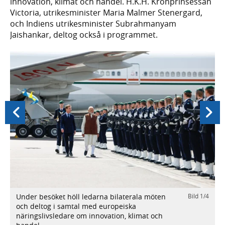
innovation, klimat och handel. H.K.H. Kronprinsessan
Victoria, utrikesminister Maria Malmer Stenergard,
och Indiens utrikesminister Subrahmanyam
Jaishankar, deltog också i programmet.
Föregående
Nästa
Under besöket höll ledarna bilaterala möten
Bild
1
/
4
/
4
I
och deltog i samtal med europeiska
s
näringslivsledare om innovation, klimat och
U