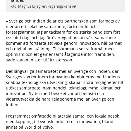
handel.
I
s
Foto: Magnus Liljegren/Regeringskansliet
f
F
– Sverige och Indien delar ett partnerskap som formats av
mer än ett sekel av samarbete, förtroende och
företagsamhet. Jag är tacksam för de starka band som fört
oss hit i dag, och jag är övertygad om att vårt samarbete
kommer att fortsätta att växa genom innovation, hållbarhet
och digital omställning. Tillsammans ser vi framåt med
optimism och ett gemensamt åtagande inför framtiden,
sade statsminister Ulf Kristersson.
Det långvariga samarbetet mellan Sverige och Indien, där
Sveriges styrkor inom innovation kombineras med Indiens
snabba teknologiska utveckling, skapar stora möjligheter till
utökat samarbete inom handel, teknologi, rymd, klimat, och
innovation. Syftet med besöket var att befästa och
vidareutveckla de nära relationerna mellan Sverige och
Indien.
Programmet omfattade bilaterala samtal och lokala besök
med koppling till svensk industri och innovation, bland
annat på World of Volvo.