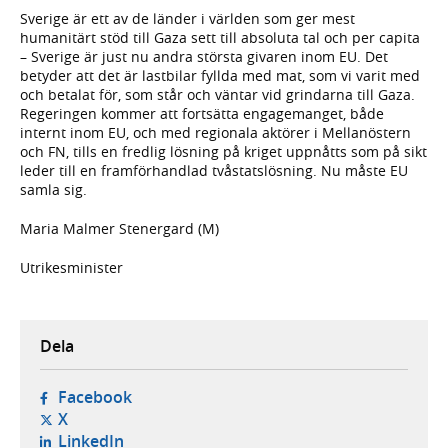
Sverige är ett av de länder i världen som ger mest
humanitärt stöd till Gaza sett till absoluta tal och per capita
– Sverige är just nu andra största givaren inom EU. Det
betyder att det är lastbilar fyllda med mat, som vi varit med
och betalat för, som står och väntar vid grindarna till Gaza.
Regeringen kommer att fortsätta engagemanget, både
internt inom EU, och med regionala aktörer i Mellanöstern
och FN, tills en fredlig lösning på kriget uppnåtts som på sikt
leder till en framförhandlad tvåstatslösning. Nu måste EU
samla sig.
Maria Malmer Stenergard (M)
Utrikesminister
Dela
- öppnas i ny flik, extern webbplats,
Facebook
- öppnas i ny flik, extern webbplats,
X
- öppnas i ny flik, extern webbplats,
LinkedIn