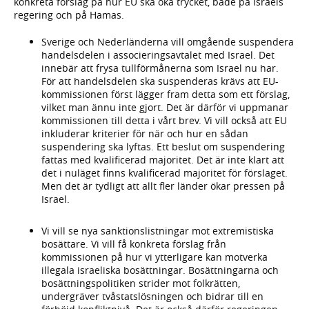
konkreta förslag på hur EU ska öka trycket, både på Israels
regering och på Hamas.
Sverige och Nederländerna vill omgående suspendera
handelsdelen i associeringsavtalet med Israel. Det
innebär att frysa tullförmånerna som Israel nu har.
För att handelsdelen ska suspenderas krävs att EU-
kommissionen först lägger fram detta som ett förslag,
vilket man ännu inte gjort. Det är därför vi uppmanar
kommissionen till detta i vårt brev. Vi vill också att EU
inkluderar kriterier för när och hur en sådan
suspendering ska lyftas. Ett beslut om suspendering
fattas med kvalificerad majoritet. Det är inte klart att
det i nuläget finns kvalificerad majoritet för förslaget.
Men det är tydligt att allt fler länder ökar pressen på
Israel.
Vi vill se nya sanktionslistningar mot extremistiska
bosättare. Vi vill få konkreta förslag från
kommissionen på hur vi ytterligare kan motverka
illegala israeliska bosättningar. Bosättningarna och
bosättningspolitiken strider mot folkrätten,
undergräver tvåstatslösningen och bidrar till en