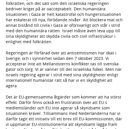
folkrätten, och det sätt som den israeliska regeringen
bedriver kriget på är oacceptabelt. Den humanitära
situationen i Gaza är helt katastrofal och hungersituationen
har eskalerat till nya, förödande nivåer. Att blockera mat och
annat bistånd till civila i Gaza är oförsvarligt och står i strid
med den humanitära rätten. Israel måste även leva upp till
sina skyldigheter att skydda civila och civil infrastruktur i
enlighet med folkrätten.
Regeringen är förfärad över att antisemitismen har ökat i
Sverige, och i synnerhet sedan den 7 oktober 2023. Vi
accepterar inte att Mellanösterns konflikter tas till svenska
gator och torg. Vi är vänner till det israeliska folket. Men när
Israels regering agerar i strid med sina skyldigheter enligt
internationell humanitär rätt så har vi en skyldighet att
agera.
Det är EU-gemensamma åtgärder som kommer att ha störst
effekt. Därför finns också en frustration över att EU:s
medlemsländer och EU inte agerar så skyndsamt som
situationen kräver. Tillsammans med Nederländerna har vi
därför tagit ett initiativ till ett brev till EU-kommissionen, där
vi uppmanar EU-institutionerna att skyndsamt lägga fram