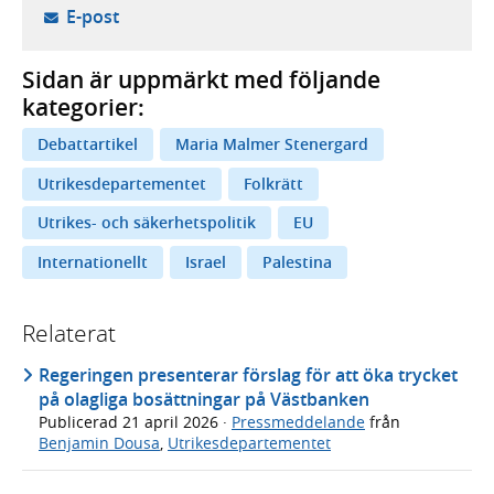
- öppnar din e-postklient,
E-post
Sidan är uppmärkt med följande
kategorier:
Debattartikel
Maria Malmer Stenergard
Utrikesdepartementet
Folkrätt
Utrikes- och säkerhetspolitik
EU
Internationellt
Israel
Palestina
Relaterat
Regeringen presenterar förslag för att öka trycket
på olagliga bosättningar på Västbanken
Publicerad
21 april 2026
·
Pressmeddelande
från
Benjamin Dousa
,
Utrikesdepartementet