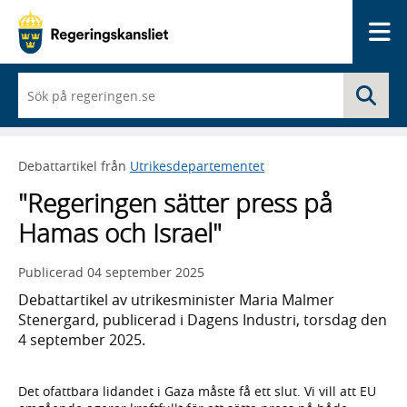
Me
När
Sö
du
börjar
skriva
så
Debattartikel från
Utrikesdepartementet
framträder
en
"Regeringen sätter press på
lista
med
Hamas och Israel"
sökförslag
Publicerad
04 september 2025
Debattartikel av utrikesminister Maria Malmer
Stenergard, publicerad i Dagens Industri, torsdag den
4 september 2025.
Det ofattbara lidandet i Gaza måste få ett slut. Vi vill att EU