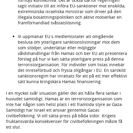
förhöjd konfliktnivå. Det är också därför regeringen
tagit initiativ till att införa EU-sanktioner mot enskilda,
extremistiska israeliska ministrar som driver på den
illegala bosättningspolitiken och aktivt motverkar en
framförhandlad tvåstatslösning.
Vi uppmanar EU:s medlemsstater att omgående
besluta om ytterligare sanktionslistningar mot dem
som stödjer, underlättar eller möjliggör
våldshandlingar från Hamas och ber EU att presentera
förslag på hur vi kan sätta ytterligare press på denna
terroristorganisation. För individer som listas innebär
det inreseförbud och frysta tillgångar i EU. En särskild
sanktionsregim har inrättats för att på ett mer effektivt
sätt kunna kringskära Hamas finansiering.
I en mycket svår situation gäller det att hålla flera tankar i
huvudet samtidigt. Hamas är en terroristorganisation som
inte har någon som helst plats i ett framtida styre av Gaza.
Samtidigt har Israel ett ansvar gentemot Gazas
civilbefolkning. Vi vill sätta press på båda sidor. Krigets
fruktansvärda konsekvenser för civilbefolkningen måste få
ett slut.