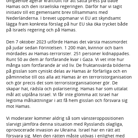
omgående agerar kraftfullt för att sätta press på både
Hamas och den israeliska regeringen. Därför har vi tagit
initiativ till ett gemensamt brev tillsammans med
Nederländerna. I brevet uppmanar vi EU att skyndsamt
lägga fram konkreta förslag på hur EU ska öka trycket både
på Israels regering och på Hamas.
Den 7 oktober 2023 utförde Hamas det värsta massmordet
på judar sedan Förintelsen. 1 200 män, kvinnor och barn
mördades av Hamas-terrorister. 251 personer kidnappades.
Runt 50 av dem är fortfarande kvar i Gaza. Vi vet inte hur
många som fortfarande är vid liv. De fruktansvärda bilderna
på gisslan som cyniskt delas av Hamas är förfärliga och en
påminnelse till oss alla att Hamas är en terroristorganisation
och gör precis det som terroristorganisationer gör. De
skapar hat, rädsla och polarisering. Hamas har som uttalat
mål att utplåna Israel. Vi får inte glömma att Israel har
legitima målsättningar i att få hem gisslan och försvara sig
mot Hamas.
Vi moderater kommer aldrig så som vänsteroppositionen
slarvigt jämföra denna situation med Rysslands olagliga,
oprovocerade invasion av Ukraina. Israel har en rätt att
försvara sig. Men den rätten måste utövas i enlighet med