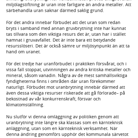
miljölagstiftning är uran inte farligare än andra metaller. Att
särbehandla uran saknar därmed saklig grund.
För det andra innebar förbudet att det uran som redan
bryts i samband med annan gruvbrytning inte har kunnat
tas tillvara som den viktiga resurs det är, utan har i stället
hamnat i gruvavfallet. Det är inte bara ett betydande
resursslöseri. Det är också sämre ur miljösynpunkt än att ta
hand om uranet.
För det tredje har uranförbudet i praktiken försvårat, och i
vissa fall stoppat, utvinningen av andra kritiska metaller och
mineral, såsom vanadin. Några av de mest samhällsviktiga
fyndigheterna finns i områden där uran förekommer
naturligt. Förbudet mot uranbrytning innebär därmed att
även dessa viktiga resurser riskerade att gå förlorade– på
bekostnad av vår konkurrenskraft, försvar och
klimatomställning.
Nu slutför vi denna omläggning av politiken genom att
uranbrytning inte längre ska klassas som en kärnteknisk
anläggning, utan som en kärnteknisk verksamhet. När
denna ändring genomförs upphör det kommunala särvetot