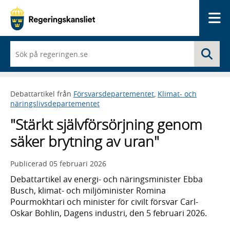
Me
När
Sö
du
börjar
skriva
så
Debattartikel från
Försvarsdepartementet
,
Klimat- och
framträder
näringslivsdepartementet
en
lista
"Stärkt självförsörjning genom
med
sökförslag
säker brytning av uran"
Publicerad
05 februari 2026
Debattartikel av energi- och näringsminister Ebba
Busch, klimat- och miljöminister Romina
Pourmokhtari och minister för civilt försvar Carl-
Oskar Bohlin, Dagens industri, den 5 februari 2026.