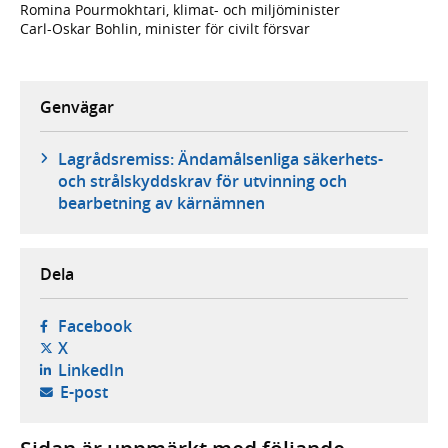
Romina Pourmokhtari, klimat- och miljöminister
Carl-Oskar Bohlin, minister för civilt försvar
Genvägar
Lagrådsremiss: Ändamålsenliga säkerhets-
och strålskyddskrav för utvinning och
bearbetning av kärnämnen
Dela
- öppnas i ny flik, extern webbplats,
Facebook
- öppnas i ny flik, extern webbplats,
X
- öppnas i ny flik, extern webbplats,
LinkedIn
- öppnar din e-postklient,
E-post