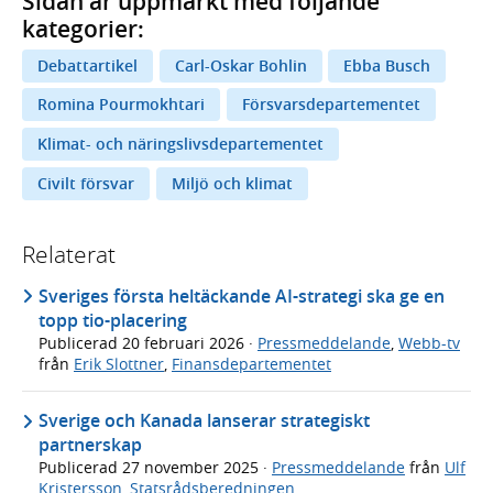
Sidan är uppmärkt med följande
kategorier:
Debattartikel
Carl-Oskar Bohlin
Ebba Busch
Romina Pourmokhtari
Försvarsdepartementet
Klimat- och näringslivsdepartementet
Civilt försvar
Miljö och klimat
Relaterat
Sveriges första heltäckande AI-strategi ska ge en
topp tio-placering
Publicerad
20 februari 2026
·
Pressmeddelande
,
Webb-tv
från
Erik Slottner
,
Finansdepartementet
Sverige och Kanada lanserar strategiskt
partnerskap
Publicerad
27 november 2025
·
Pressmeddelande
från
Ulf
Kristersson
,
Statsrådsberedningen