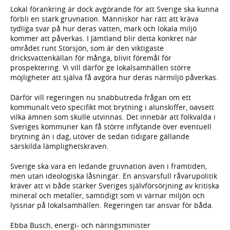
Lokal förankring är dock avgörande för att Sverige ska kunna
förbli en stark gruvnation. Människor har rätt att kräva
tydliga svar på hur deras vatten, mark och lokala miljö
kommer att påverkas. I Jämtland blir detta konkret när
området runt Storsjön, som är den viktigaste
dricksvattenkällan för många, blivit föremål för
prospektering. Vi vill därför ge lokalsamhällen större
möjligheter att själva få avgöra hur deras närmiljö påverkas.
Därför vill regeringen nu snabbutreda frågan om ett
kommunalt veto specifikt mot brytning i alunskiffer, oavsett
vilka ämnen som skulle utvinnas. Det innebär att folkvalda i
Sveriges kommuner kan få större inflytande över eventuell
brytning än i dag, utöver de sedan tidigare gällande
särskilda lämplighetskraven.
Sverige ska vara en ledande gruvnation även i framtiden,
men utan ideologiska låsningar. En ansvarsfull råvarupolitik
kräver att vi både stärker Sveriges självförsörjning av kritiska
mineral och metaller, samtidigt som vi värnar miljön och
lyssnar på lokalsamhällen. Regeringen tar ansvar för båda.
Ebba Busch, energi- och näringsminister