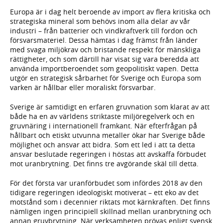
Europa är i dag helt beroende av import av flera kritiska och
strategiska mineral som behövs inom alla delar av vår
industri – från batterier och vindkraftverk till fordon och
försvarsmateriel. Dessa hämtas i dag främst från länder
med svaga miljökrav och bristande respekt för mänskliga
rättigheter, och som därtill har visat sig vara beredda att
använda importberoendet som geopolitiskt vapen. Detta
utgör en strategisk sårbarhet för Sverige och Europa som
varken är hållbar eller moraliskt försvarbar.
Sverige är samtidigt en erfaren gruvnation som klarat av att
både ha en av världens striktaste miljöregelverk och en
gruvnäring i internationell framkant. När efterfrågan på
hållbart och etiskt utvunna metaller ökar har Sverige både
möjlighet och ansvar att bidra. Som ett led i att ta detta
ansvar beslutade regeringen i höstas att avskaffa förbudet
mot uranbrytning. Det finns tre avgörande skäl till detta.
För det första var uranförbudet som infördes 2018 av den
tidigare regeringen ideologiskt motiverat – ett eko av det
motstånd som i decennier riktats mot kärnkraften. Det finns
nämligen ingen principiell skillnad mellan uranbrytning och
annan gruvbrytning. När verksamheten prövas enligt svensk