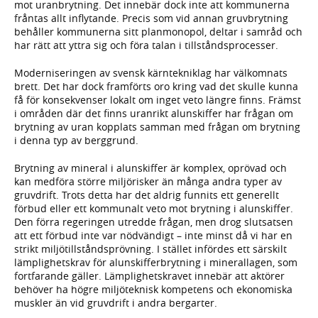
mot uranbrytning. Det innebär dock inte att kommunerna
fråntas allt inflytande. Precis som vid annan gruvbrytning
behåller kommunerna sitt planmonopol, deltar i samråd och
har rätt att yttra sig och föra talan i tillståndsprocesser.
Moderniseringen av svensk kärntekniklag har välkomnats
brett. Det har dock framförts oro kring vad det skulle kunna
få för konsekvenser lokalt om inget veto längre finns. Främst
i områden där det finns uranrikt alunskiffer har frågan om
brytning av uran kopplats samman med frågan om brytning
i denna typ av berggrund.
Brytning av mineral i alunskiffer är komplex, oprövad och
kan medföra större miljörisker än många andra typer av
gruvdrift. Trots detta har det aldrig funnits ett generellt
förbud eller ett kommunalt veto mot brytning i alunskiffer.
Den förra regeringen utredde frågan, men drog slutsatsen
att ett förbud inte var nödvändigt – inte minst då vi har en
strikt miljötillståndsprövning. I stället infördes ett särskilt
lämplighetskrav för alunskifferbrytning i minerallagen, som
fortfarande gäller. Lämplighetskravet innebär att aktörer
behöver ha högre miljöteknisk kompetens och ekonomiska
muskler än vid gruvdrift i andra bergarter.