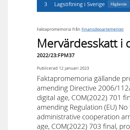
3
Lagstiftning i Sverige
Pågående
Faktapromemoria från
Finansdepartementet
Mervärdesskatt i d
2022/23:FPM37
Publicerad
12 januari 2023
Faktapromemoria gällande prop
amending Directive 2006/112/E
digital age, COM(2022) 701 fin
amending Regulation (EU) No 
administrative cooperation ar
age, COM(2022) 703 final, pro