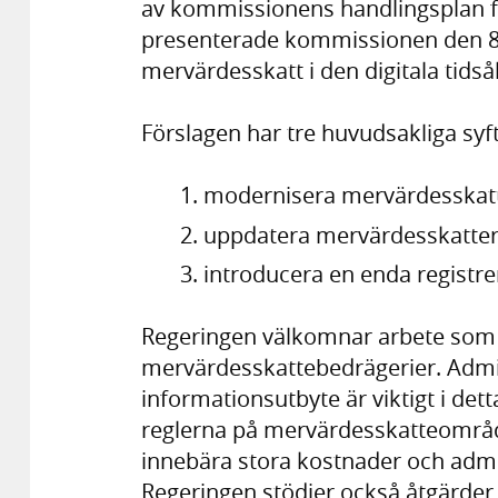
av kommissionens handlingsplan fö
presenterade kommissionen den 8
mervärdesskatt i den digitala tidså
Förslagen har tre huvudsakliga syf
modernisera mervärdesskat
uppdatera mervärdesskatter
introducera en enda registr
Regeringen välkomnar arbete som sy
mervärdesskattebedrägerier. Admi
informationsutbyte är viktigt i det
reglerna på mervärdesskatteområde
innebära stora kostnader och admin
Regeringen stödjer också åtgärder