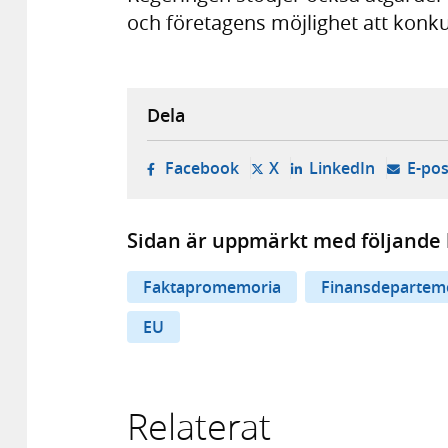
och företagens möjlighet att konkur
Dela
- öppnas i ny flik, extern w
- öppnas i ny flik, ext
- öppnas i
Facebook
X
LinkedIn
E-pos
Sidan är uppmärkt med följande 
Faktapromemoria
Finansdepartem
EU
Relaterat