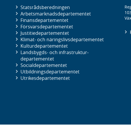
Statsrådsberedningen
Reg
10
Arbetsmarknads­departementet
Väx
Finans­departementet
Försvars­departementet
Justitie­departementet
Klimat- och näringslivs­departementet
Kultur­departementet
Landsbygds- och infrastruktur­
departementet
Social­departementet
Utbildnings­departementet
Utrikes­departementet