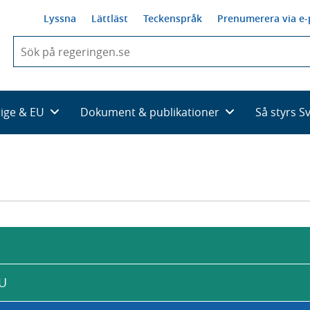
Lyssna
Lättläst
Teckenspråk
Prenumerera via e-
När
du
börjar
skriva
så
rige & EU
Dokument & publikationer
Så styrs S
framträder
en
lista
med
sökförslag
EU