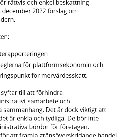
r rättvis och enkel beskattning
 december 2022 förslag om
ldern.
ten:
terapporteringen
eglerna för plattformsekonomin och
eringspunkt för mervärdesskatt.
ftar till att förhindra
nistrativt samarbete och
ta sammanhang. Det är dock viktigt att
t är enkla och tydliga. De bör inte
istrativa bördor för företagen.
 för att främja gränsöverskridande handel