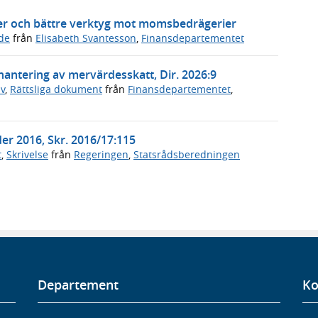
r och bättre verktyg mot momsbedrägerier
de
från
Elisabeth Svantesson
,
Finansdepartementet
ntering av mervärdesskatt, Dir. 2026:9
v
,
Rättsliga dokument
från
Finansdepartementet
,
r 2016, Skr. 2016/17:115
t
,
Skrivelse
från
Regeringen
,
Statsrådsberedningen
Departement
Ko