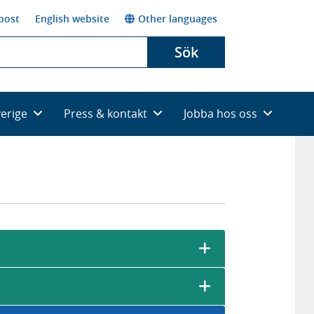
post
English website
Other languages
Sök
verige
Press & kontakt
Jobba hos oss