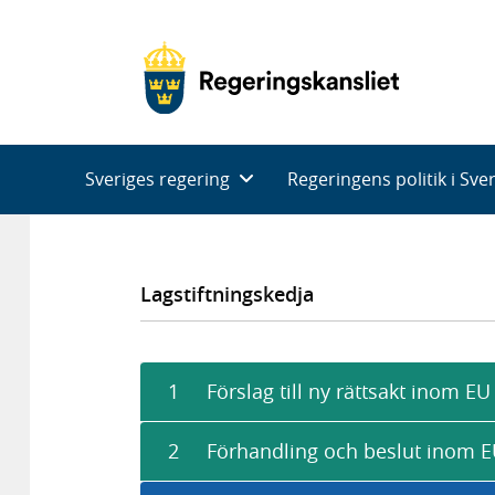
Huvudnavigering
Sveriges regering
Regeringens politik i Sve
Lagstiftningskedja
1
Förslag till ny rättsakt inom EU
2
Förhandling och beslut inom 