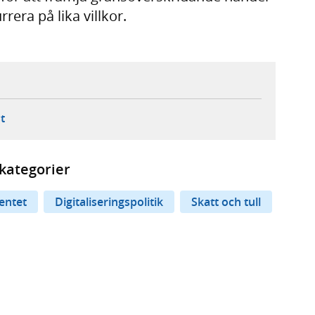
rera på lika villkor.
ebbplats,
ern webbplats,
 ny flik, extern webbplats,
- öppnar din e-postklient,
t
kategorier
entet
Digitaliseringspolitik
Skatt och tull