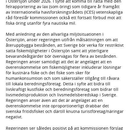
i Östersjön under 2026. I syfte att komma till rätta med den
felrapportering av lax (som öring) som tidigare år framgått
av Internationella havsforskningsrådets (ICES) vetenskapliga
råd föreslår kommissionen också ett fortsatt förbud mot att
fiska öring utanför fyra nautiska mil.
Med anledning av den allvarliga miljösituationen i
Östersjön, anser regeringen utifrån målsättningen om att
återuppbygga bestånden, att Sverige bör verka för restriktivt
satta fiskemöjligheter i Östersjön samt att ytterligare
bevarandeåtgärder bör övervägas för flera av bestånden.
Regeringen anser samtidigt att det är angeläget att en
överenskommelse om fiskemöjligheter inkluderar lösningar
för kustnära fiske och det fiske som sker för
humankonsumtion och som säkerställer tillgång till råvara
till lokala beredningsföretag. Detta i syfte att bidra till
livskraftigt kustfiske och beredningsföretag som bidrar till
livsmedelsproduktion och livsmedelsberedskap i Sverige.
Regeringen anser även att det är angeläget att en
överenskommelse inte oproportionerligt drabbar det
svenska fritidsfisket och därtill knutna turistföretag/näringar
negativt.
Regeringen ser således positivt på att kommissionen förslag