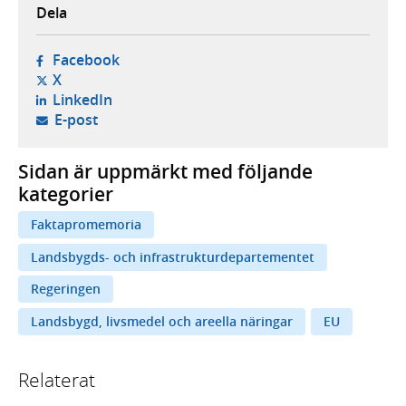
Dela
- öppnas i ny flik, extern webbplats,
Facebook
- öppnas i ny flik, extern webbplats,
X
- öppnas i ny flik, extern webbplats,
LinkedIn
- öppnar din e-postklient,
E-post
Sidan är uppmärkt med följande
kategorier
Faktapromemoria
Landsbygds- och infrastrukturdepartementet
Regeringen
Landsbygd, livsmedel och areella näringar
EU
Relaterat