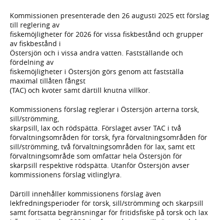
Kommissionen presenterade den 26 augusti 2025 ett förslag
till reglering av
fiskemöjligheter för 2026 för vissa fiskbestånd och grupper
av fiskbestånd i
Östersjön och i vissa andra vatten. Fastställande och
fördelning av
fiskemöjligheter i Östersjön görs genom att fastställa
maximal tillåten fångst
(TAC) och kvoter samt därtill knutna villkor.
Kommissionens förslag reglerar i Östersjön arterna torsk,
sill/strömming,
skarpsill, lax och rödspätta. Förslaget avser TAC i två
förvaltningsområden för torsk, fyra förvaltningsområden för
sill/strömming, två förvaltningsområden för lax, samt ett
förvaltningsområde som omfattar hela Östersjön för
skarpsill respektive rödspätta. Utanför Östersjön avser
kommissionens förslag vitlinglyra.
Därtill innehåller kommissionens förslag även
lekfredningsperioder för torsk, sill/strömming och skarpsill
samt fortsatta begränsningar för fritidsfiske på torsk och lax