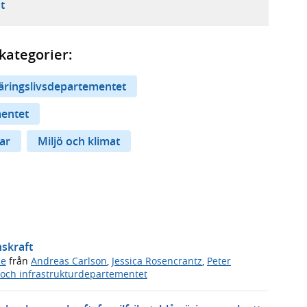
ebbplats,
ern webbplats,
 ny flik, extern webbplats,
- öppnar din e-postklient,
t
kategorier:
näringslivsdepartementet
mentet
ar
Miljö och klimat
nskraft
de
från
Andreas Carlson
,
Jessica Rosencrantz
,
Peter
och infrastrukturdepartementet