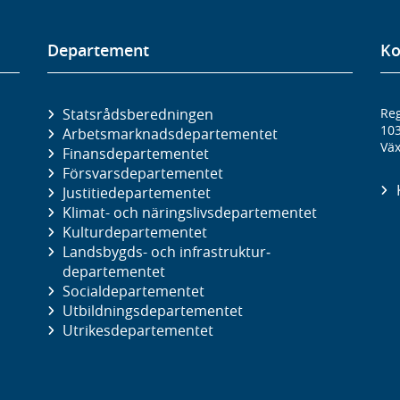
Departement
Ko
Statsrådsberedningen
Reg
10
Arbetsmarknads­departementet
Väx
Finans­departementet
Försvars­departementet
Justitie­departementet
Klimat- och näringslivs­departementet
Kultur­departementet
Landsbygds- och infrastruktur­
departementet
Social­departementet
Utbildnings­departementet
Utrikes­departementet