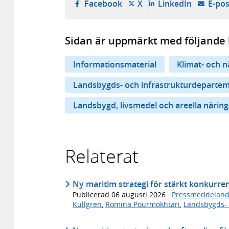
- öppnas i ny flik, extern w
- öppnas i ny flik, ext
- öppnas i
Facebook
X
LinkedIn
E-pos
Sidan är uppmärkt med följande 
Informationsmaterial
Klimat- och 
Landsbygds- och infrastrukturdeparte
Landsbygd, livsmedel och areella näring
Relaterat
Ny maritim strategi för stärkt konkurre
Publicerad
06 augusti 2026
·
Pressmeddelan
Kullgren
,
Romina Pourmokhtari
,
Landsbygds- 