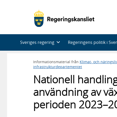
Huvudnavigering
Sveriges regering
Regeringens politik i Sve
Informationsmaterial från
Klimat- och näringsl
infrastrukturdepartementet
Nationell handling
användning av vä
perioden 2023–2