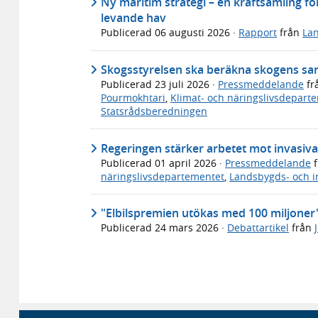
Ny maritim strategi – en kraftsamling för
levande hav
Publicerad
06 augusti 2026
·
Rapport
från
Lan
Skogsstyrelsen ska beräkna skogens sa
Publicerad
23 juli 2026
·
Pressmeddelande
fr
Pourmokhtari
,
Klimat- och näringslivsdepart
Statsrådsberedningen
Regeringen stärker arbetet mot invasiv
Publicerad
01 april 2026
·
Pressmeddelande
f
näringslivsdepartementet
,
Landsbygds- och i
"Elbilspremien utökas med 100 miljoner
Publicerad
24 mars 2026
·
Debattartikel
från