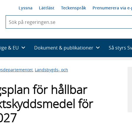
Lyssna
Lättläst
Teckenspråk
Prenumerera via e-
När
du
börjar
skriva
så
rige & EU
Dokument & publikationer
Så styrs S
framträder
en
lista
ivsdepartementet
,
Landsbygds- och
med
sökförslag
splan för hållbar
xtskyddsmedel för
027