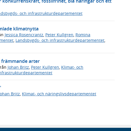
 konkurrenskraft, fossilfrihet, blå näringar och ett
dsbygds- och infrastrukturdepartementet
mlade klimatnytta
ån
Jessica Rosencrantz
,
Peter Kullgren
,
Romina
ementet
,
Landsbygds- och infrastrukturdepartementet
,
a främmande arter
rån
Johan Britz
,
Peter Kullgren
,
Klimat- och
nfrastrukturdepartementet
"
Johan Britz
,
Klimat- och näringslivsdepartementet