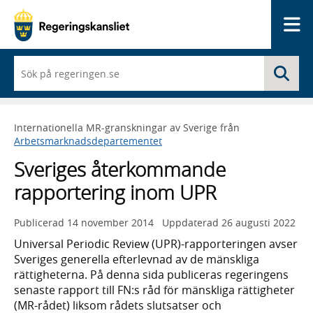
Me
När
Sö
du
börjar
skriva
så
Internationella MR-granskningar av Sverige från
framträder
Arbetsmarknadsdepartementet
en
lista
Sveriges återkommande
med
sökförslag
rapportering inom UPR
Publicerad
14 november 2014
Uppdaterad
26 augusti 2022
Universal Periodic Review (UPR)-rapporteringen avser
Sveriges generella efterlevnad av de mänskliga
rättigheterna. På denna sida publiceras regeringens
senaste rapport till FN:s råd för mänskliga rättigheter
(MR-rådet) liksom rådets slutsatser och