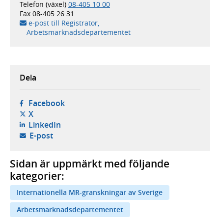
Telefon (växel)
08-405 10 00
Fax
08-405 26 31
e-post till Registrator,
Arbetsmarknadsdepartementet
Dela
- öppnas i ny flik, extern webbplats,
Facebook
- öppnas i ny flik, extern webbplats,
X
- öppnas i ny flik, extern webbplats,
LinkedIn
- öppnar din e-postklient,
E-post
Sidan är uppmärkt med följande
kategorier:
Internationella MR-granskningar av Sverige
Arbetsmarknadsdepartementet