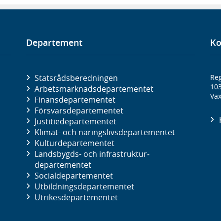
Departement
Ko
Statsrådsberedningen
Reg
10
Arbetsmarknads­departementet
Väx
Finans­departementet
Försvars­departementet
Justitie­departementet
Klimat- och näringslivs­departementet
Kultur­departementet
Landsbygds- och infrastruktur­
departementet
Social­departementet
Utbildnings­departementet
Utrikes­departementet