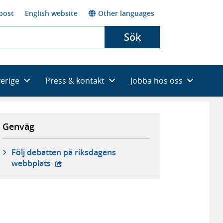
post
English website
Other languages
Sök
verige
Press & kontakt
Jobba hos oss
Genväg
Följ debatten på riksdagens
- extern webbplats,
webbplats