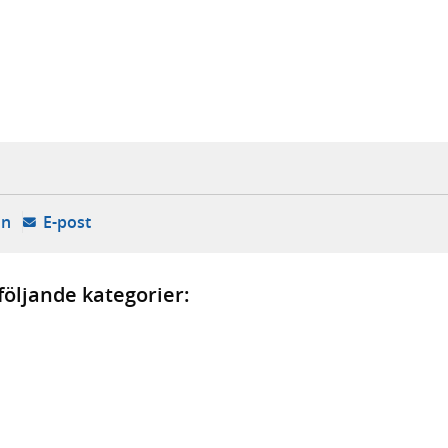
k, extern webbplats,
ny flik, extern webbplats,
- öppnas i ny flik, extern webbplats,
- öppnar din e-postklient,
In
E-post
öljande kategorier: