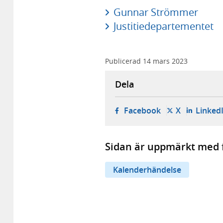
Gunnar Strömmer
Justitiedepartementet
Publicerad
14 mars 2023
Dela
- öppnas i ny fli
- öppnas i 
Facebook
X
Linked
Sidan är uppmärkt med f
Kalenderhändelse