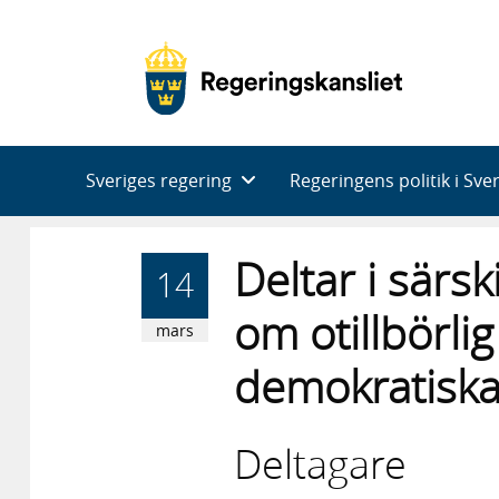
Huvudnavigering
Sveriges regering
Regeringens politik i Sve
Deltar i särsk
14
om otillbörli
mars
demokratiska 
Deltagare