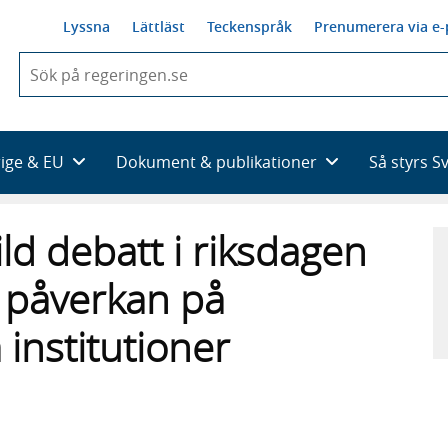
Lyssna
Lättläst
Teckenspråk
Prenumerera via e-
När
du
börjar
skriva
så
rige & EU
Dokument & publikationer
Så styrs S
framträder
en
lista
ild debatt i riksdagen
med
sökförslag
g påverkan på
institutioner