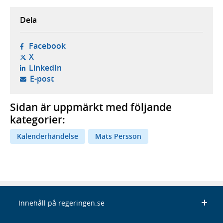
Dela
- öppnas i ny flik, extern webbplats,
Facebook
- öppnas i ny flik, extern webbplats,
X
- öppnas i ny flik, extern webbplats,
LinkedIn
- öppnar din e-postklient,
E-post
Sidan är uppmärkt med följande
kategorier:
Kalenderhändelse
Mats Persson
Innehåll på regeringen.se