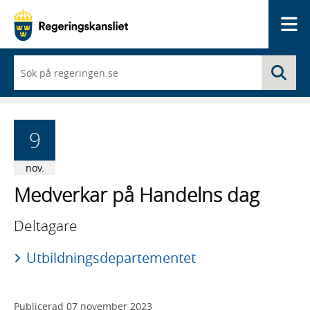
Me
När
Sö
du
börjar
skriva
så
framträder
9
en
lista
med
nov.
sökförslag
Medverkar på Handelns dag
Deltagare
Utbildningsdepartementet
Publicerad
07 november 2023