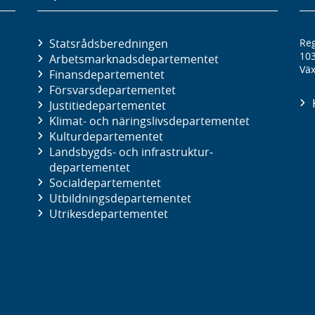
Statsrådsberedningen
Reg
10
Arbetsmarknads­departementet
Väx
Finans­departementet
Försvars­departementet
Justitie­departementet
Klimat- och näringslivs­departementet
Kultur­departementet
Landsbygds- och infrastruktur­
departementet
Social­departementet
Utbildnings­departementet
Utrikes­departementet