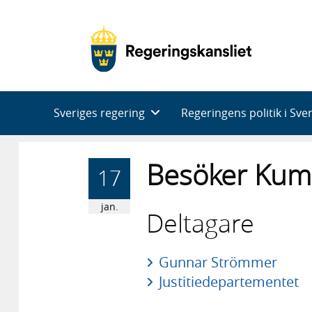
Huvudnavigering
Sveriges regering
Regeringens politik i Sve
Besöker Kum
17
jan.
Deltagare
Gunnar Strömmer
Justitiedepartementet