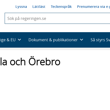
Lyssna
Lättläst
Teckenspråk
Prenumerera via e-
När
du
börjar
skriva
så
rige & EU
Dokument & publikationer
Så styrs S
framträder
en
lista
la och Örebro
med
sökförslag