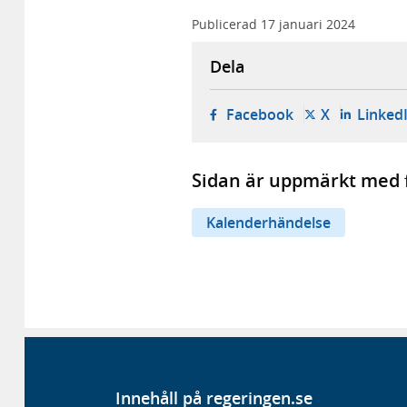
Publicerad
17 januari 2024
Dela
- öppnas i ny fli
- öppnas i 
Facebook
X
Linked
Sidan är uppmärkt med f
Kalenderhändelse
Innehåll på regeringen.se