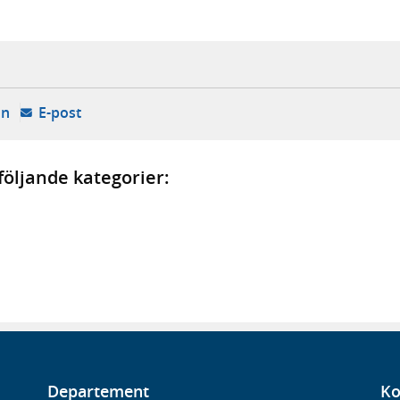
k, extern webbplats,
ny flik, extern webbplats,
- öppnas i ny flik, extern webbplats,
- öppnar din e-postklient,
In
E-post
öljande kategorier:
Departement
Ko