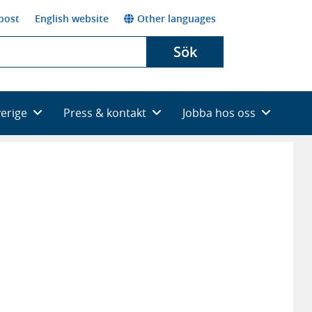
post
English website
Other languages
Sök
verige
Press & kontakt
Jobba hos oss