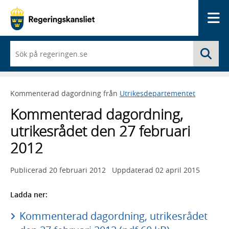
Me
När
Sö
du
börjar
skriva
så
Kommenterad dagordning från
Utrikesdepartementet
framträder
en
Kommenterad dagordning,
lista
med
utrikesrådet den 27 februari
sökförslag
2012
Publicerad
20 februari 2012
Uppdaterad
02 april 2015
Ladda ner:
Kommenterad dagordning, utrikesrådet