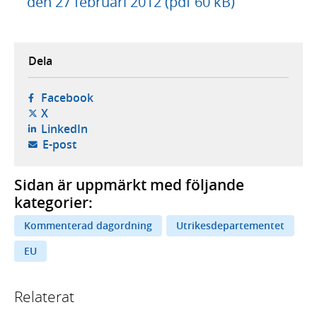
den 27 februari 2012 (pdf 60 kB)
Dela
- öppnas i ny flik, extern webbplats,
Facebook
- öppnas i ny flik, extern webbplats,
X
- öppnas i ny flik, extern webbplats,
LinkedIn
- öppnar din e-postklient,
E-post
Sidan är uppmärkt med följande
kategorier:
Kommenterad dagordning
Utrikesdepartementet
EU
Relaterat