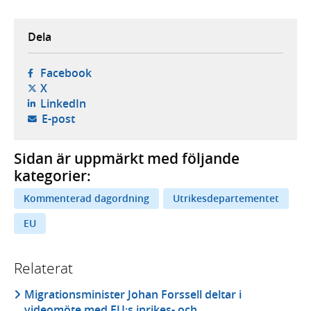
Dela
- öppnas i ny flik, extern webbplats,
Facebook
- öppnas i ny flik, extern webbplats,
X
- öppnas i ny flik, extern webbplats,
LinkedIn
- öppnar din e-postklient,
E-post
Sidan är uppmärkt med följande
kategorier:
Kommenterad dagordning
Utrikesdepartementet
EU
Relaterat
Migrationsminister Johan Forssell deltar i
videomöte med EU:s inrikes- och