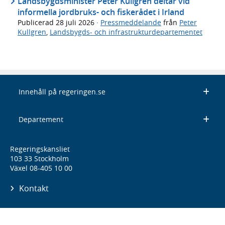
Landsbygdsminister Peter Kullgren deltar vid
informella jordbruks- och fiskerådet i Irland
Publicerad
28 juli 2026
·
Pressmeddelande
från
Peter
Kullgren
,
Landsbygds- och infrastrukturdepartementet
Innehåll på regeringen.se
Departement
Regeringskansliet
103 33 Stockholm
Växel 08-405 10 00
Kontakt