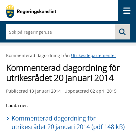
Me
När
Sö
du
börjar
skriva
så
Kommenterad dagordning från
Utrikesdepartementet
framträder
en
Kommenterad dagordning för
lista
med
utrikesrådet 20 januari 2014
sökförslag
Publicerad
13 januari 2014
Uppdaterad
02 april 2015
Ladda ner:
Kommenterad dagordning för
utrikesrådet 20 januari 2014 (pdf 148 kB)