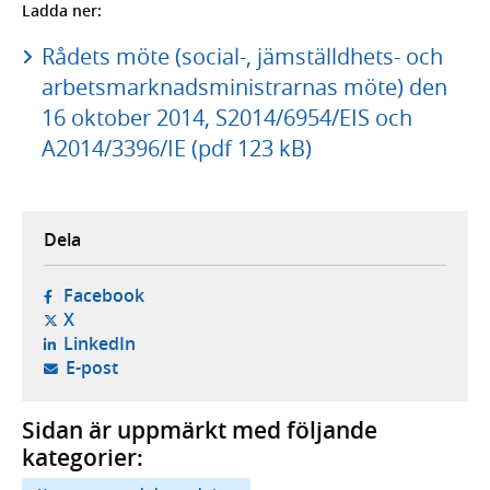
Ladda ner:
Rådets möte (social-, jämställdhets- och
arbetsmarknadsministrarnas möte) den
16 oktober 2014, S2014/6954/EIS och
A2014/3396/IE (pdf 123 kB)
Dela
- öppnas i ny flik, extern webbplats,
Facebook
- öppnas i ny flik, extern webbplats,
X
- öppnas i ny flik, extern webbplats,
LinkedIn
- öppnar din e-postklient,
E-post
Sidan är uppmärkt med följande
kategorier: