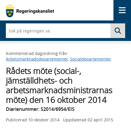
Me
När
Sö
du
börjar
skriva
så
Kommenterad dagordning från
framträder
Arbetsmarknadsdepartementet
,
Socialdepartementet
en
lista
Rådets möte (social-,
med
sökförslag
jämställdhets- och
arbetsmarknadsministrarnas
möte) den 16 oktober 2014
Diarienummer: S2014/6954/EIS
Publicerad
10 oktober 2014
Uppdaterad
02 april 2015