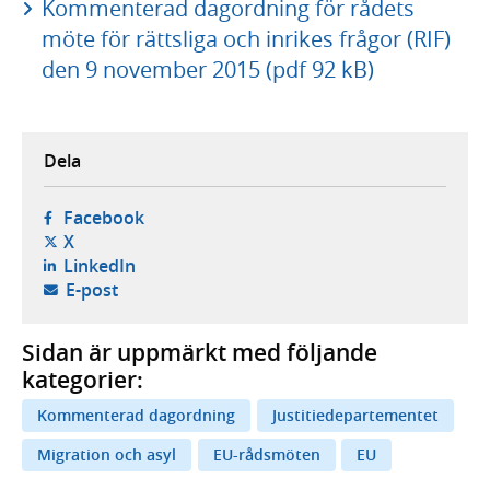
Kommenterad dagordning för rådets
möte för rättsliga och inrikes frågor (RIF)
den 9 november 2015 (pdf 92 kB)
Dela
- öppnas i ny flik, extern webbplats,
Facebook
- öppnas i ny flik, extern webbplats,
X
- öppnas i ny flik, extern webbplats,
LinkedIn
- öppnar din e-postklient,
E-post
Sidan är uppmärkt med följande
kategorier:
Kommenterad dagordning
Justitiedepartementet
Migration och asyl
EU-rådsmöten
EU