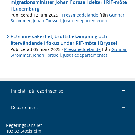
migrationsminister Johan Forssell deltar i RIF-möte
i Luxemburg
Publicerad
12 juni 2025
·
Pressmeddelande
från
Gunnar
Strömmer
,
Johan Forssell
,
Justitiedepartementet
EU:s inre säkerhet, brottsbekämpning och
återvändande i fokus under RIF-möte i Bryssel
Publicerad
05 mars 2025
·
Pressmeddelande
från
Gunnar
Strömmer
,
Johan Forssell
,
Justitiedepartementet
Innehåll på regeringen.se
Departement
Regeringskansliet
103 33 Stockholm