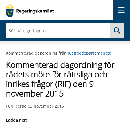
Me
När
Sö
du
börjar
skriva
så
Kommenterad dagordning från
Justitiedepartementet
framträder
en
Kommenterad dagordning för
lista
med
rådets möte för rättsliga och
sökförslag
inrikes frågor (RIF) den 9
november 2015
Publicerad
03 november 2015
Ladda ner: