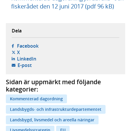
fiskerådet den 12 juni 2017 (pdf 96 kB)
Dela
- öppnas i ny flik, extern webbplats,
Facebook
- öppnas i ny flik, extern webbplats,
X
- öppnas i ny flik, extern webbplats,
LinkedIn
- öppnar din e-postklient,
E-post
Sidan är uppmärkt med följande
kategorier:
Kommenterad dagordning
Landsbygds- och infrastrukturdepartementet
Landsbygd, livsmedel och areella näringar
Livsmedelsstrategin
EU