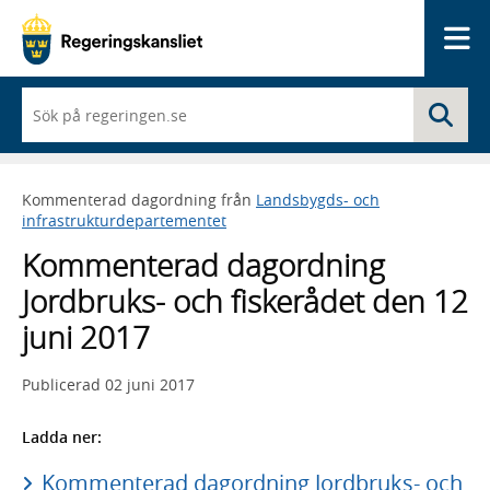
Me
När
Sö
du
börjar
skriva
så
Kommenterad dagordning från
Landsbygds- och
framträder
infrastrukturdepartementet
en
lista
Kommenterad dagordning
med
sökförslag
Jordbruks- och fiskerådet den 12
juni 2017
Publicerad
02 juni 2017
Ladda ner:
Kommenterad dagordning Jordbruks- och