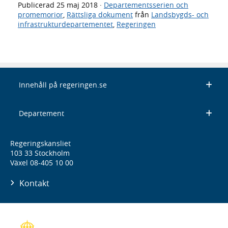
Publicerad
25 maj 2018
·
Departementsserien och
promemorior
,
Rättsliga dokument
från
Landsbygds- och
infrastrukturdepartementet
,
Regeringen
Innehåll på regeringen.se
Departement
Regeringskansliet
103 33 Stockholm
Växel 08-405 10 00
Kontakt