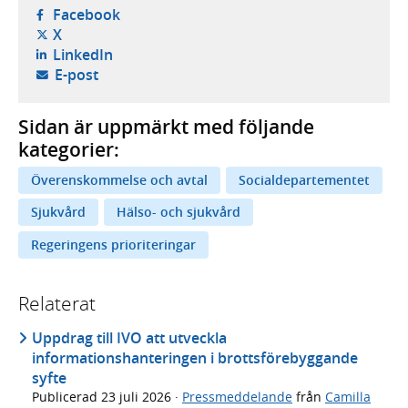
- öppnas i ny flik, extern webbplats,
Facebook
- öppnas i ny flik, extern webbplats,
X
- öppnas i ny flik, extern webbplats,
LinkedIn
- öppnar din e-postklient,
E-post
Sidan är uppmärkt med följande
kategorier:
Överenskommelse och avtal
Socialdepartementet
Sjukvård
Hälso- och sjukvård
Regeringens prioriteringar
Relaterat
Uppdrag till IVO att utveckla
informationshanteringen i brottsförebyggande
syfte
Publicerad
23 juli 2026
·
Pressmeddelande
från
Camilla