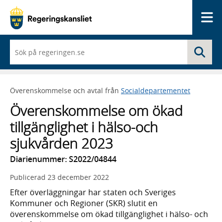
Me
När
Sö
du
börjar
skriva
så
Överenskommelse och avtal från
Socialdepartementet
framträder
en
Överenskommelse om ökad
lista
med
tillgänglighet i hälso-och
sökförslag
sjukvården 2023
Diarienummer: S2022/04844
Publicerad
23 december 2022
Efter överläggningar har staten och Sveriges
Kommuner och Regioner (SKR) slutit en
överenskommelse om ökad tillgänglighet i hälso- och