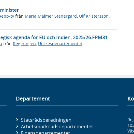
rminister
ebb-tv
från
Maria Malmer Stenergard
,
Ulf Kristersson
,
gisk agenda för EU och Indien, 2025/26:FPM31
a
från
Regeringen
,
Utrikesdepartementet
Departement
Ko
Statsrådsberedningen
Reg
10
Arbetsmarknads­departementet
Väx
Finans­departementet