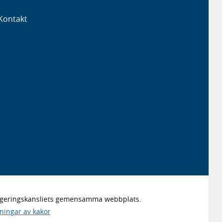
Kontakt
Regeringskansliets gemensamma webbplats.
lningar av kakor