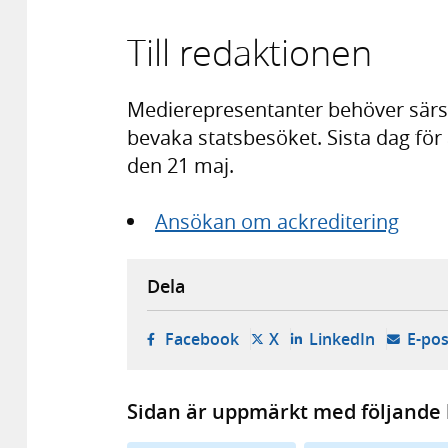
Till redaktionen
Medierepresentanter behöver särsk
bevaka statsbesöket. Sista dag fö
den 21 maj.
Ansökan om ackreditering
Dela
- öppnas i ny flik, extern w
- öppnas i ny flik, ext
- öppnas i
Facebook
X
LinkedIn
E-pos
Sidan är uppmärkt med följande 