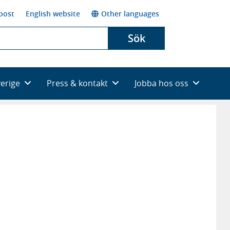
post
English website
Other languages
Sök
verige
Press & kontakt
Jobba hos oss