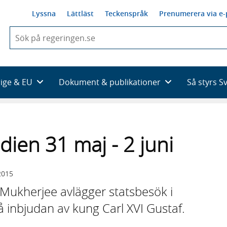
Lyssna
Lättläst
Teckenspråk
Prenumerera via e-
När
du
börjar
skriva
så
rige & EU
Dokument & publikationer
Så styrs S
framträder
en
lista
med
sökförslag
dien 31 maj - 2 juni
2015
 Mukherjee avlägger statsbesök i
å inbjudan av kung Carl XVI Gustaf.