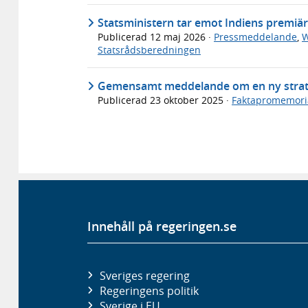
Statsministern tar emot Indiens premiä
Publicerad
12 maj 2026
·
Pressmeddelande
,
W
Statsrådsberedningen
Gemensamt meddelande om en ny strate
Publicerad
23 oktober 2025
·
Faktapromemori
Innehåll på regeringen.se
Sveriges regering
Regeringens politik
Sverige i EU