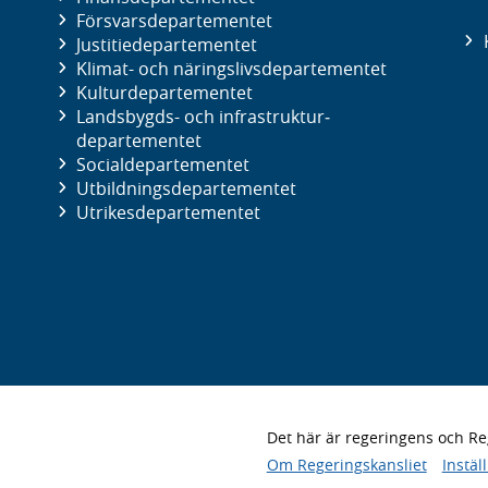
Försvars­departementet
Justitie­departementet
Klimat- och näringslivs­departementet
Kultur­departementet
Landsbygds- och infrastruktur­
departementet
Social­departementet
Utbildnings­departementet
Utrikes­departementet
Det här är regeringens och 
Om Regeringskansliet
Instäl