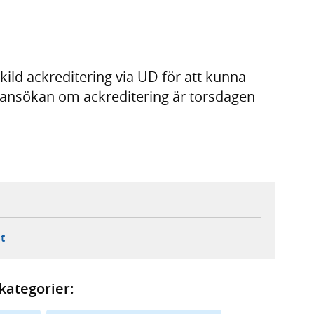
ild ackreditering via UD för att kunna
r ansökan om ackreditering är torsdagen
ebbplats,
ern webbplats,
 ny flik, extern webbplats,
- öppnar din e-postklient,
t
kategorier: