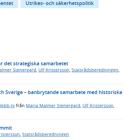
entet
Utrikes- och säkerhetspolitik
r det strategiska samarbetet
almer Stenergard
,
Ulf Kristersson
,
Statsrådsberedningen
,
och Sverige – banbrytande samarbete med historiska
ebb-tv
från
Maria Malmer Stenergard
,
Ulf Kristersson
,
ummit
ristersson
,
Statsrådsberedningen