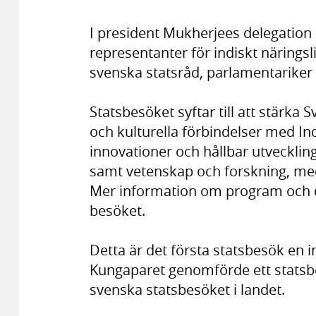
I president Mukherjees delegation 
representanter för indiskt närings
svenska statsråd, parlamentariker 
Statsbesöket syftar till att stärka 
och kulturella förbindelser med I
innovationer och hållbar utvecklin
samt vetenskap och forskning, med i
Mer information om program och 
besöket.
Detta är det första statsbesök en in
Kungaparet genomförde ett statsbesö
svenska statsbesöket i landet.