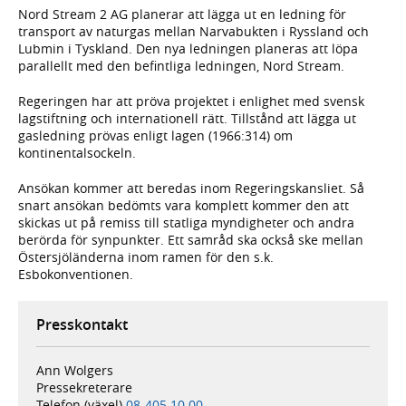
Nord Stream 2 AG planerar att lägga ut en ledning för
transport av naturgas mellan Narvabukten i Ryssland och
Lubmin i Tyskland. Den nya ledningen planeras att löpa
parallellt med den befintliga ledningen, Nord Stream.
Regeringen har att pröva projektet i enlighet med svensk
lagstiftning och internationell rätt. Tillstånd att lägga ut
gasledning prövas enligt lagen (1966:314) om
kontinentalsockeln.
Ansökan kommer att beredas inom Regeringskansliet. Så
snart ansökan bedömts vara komplett kommer den att
skickas ut på remiss till statliga myndigheter och andra
berörda för synpunkter. Ett samråd ska också ske mellan
Östersjöländerna inom ramen för den s.k.
Esbokonventionen.
Presskontakt
Ann Wolgers
Pressekreterare
Telefon (växel)
08-405 10 00