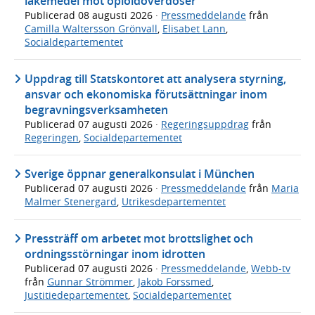
läkemedel mot opioidöverdoser
Publicerad
08 augusti 2026
·
Pressmeddelande
från
Camilla Waltersson Grönvall
,
Elisabet Lann
,
Socialdepartementet
Uppdrag till Statskontoret att analysera styrning,
ansvar och ekonomiska förutsättningar inom
begravningsverksamheten
Publicerad
07 augusti 2026
·
Regeringsuppdrag
från
Regeringen
,
Socialdepartementet
Sverige öppnar generalkonsulat i München
Publicerad
07 augusti 2026
·
Pressmeddelande
från
Maria
Malmer Stenergard
,
Utrikesdepartementet
Pressträff om arbetet mot brottslighet och
ordningsstörningar inom idrotten
Publicerad
07 augusti 2026
·
Pressmeddelande
,
Webb-tv
från
Gunnar Strömmer
,
Jakob Forssmed
,
Justitiedepartementet
,
Socialdepartementet