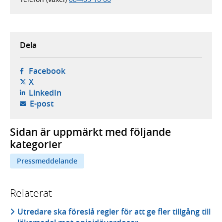
Dela
- öppnas i ny flik, extern webbplats,
Facebook
- öppnas i ny flik, extern webbplats,
X
- öppnas i ny flik, extern webbplats,
LinkedIn
- öppnar din e-postklient,
E-post
Sidan är uppmärkt med följande
kategorier
Pressmeddelande
Relaterat
Utredare ska föreslå regler för att ge fler tillgång till