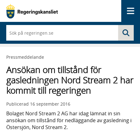
Me
När
Sö
du
börjar
skriva
så
Pressmeddelande
framträder
en
Ansökan om tillstånd för
lista
med
gasledningen Nord Stream 2 har
sökförslag
kommit till regeringen
Publicerad
16 september 2016
Bolaget Nord Stream 2 AG har idag lämnat in sin
ansökan om tillstånd för nedläggande av gasledning i
Östersjön, Nord Stream 2.