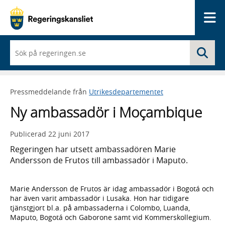
Me
När
Sö
du
börjar
skriva
så
Pressmeddelande från
Utrikesdepartementet
framträder
en
Ny ambassadör i Moҫambique
lista
med
sökförslag
Publicerad
22 juni 2017
Regeringen har utsett ambassadören Marie
Andersson de Frutos till ambassadör i Maputo.
Marie Andersson de Frutos är idag ambassadör i Bogotá och
har även varit ambassadör i Lusaka. Hon har tidigare
tjänstgjort bl.a. på ambassaderna i Colombo, Luanda,
Maputo, Bogotá och Gaborone samt vid Kommerskollegium.