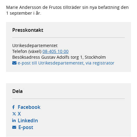
Marie Andersson de Frutos tillträder sin nya befattning den
1 september i år.
Presskontakt
Utrikesdepartementet
Telefon (växel)
08-405 10 00
Besöksadress
Gustav Adolfs torg 1, Stockholm
e-post till Utrikesdepartementet, via registrator
Dela
- öppnas i ny flik, extern webbplats,
Facebook
- öppnas i ny flik, extern webbplats,
X
- öppnas i ny flik, extern webbplats,
LinkedIn
- öppnar din e-postklient,
E-post