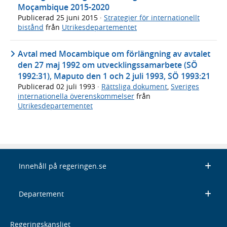
Moçambique 2015-2020
Publicerad
25 juni 2015
·
Strategier för internationellt
bistånd
från
Utrikesdepartementet
Avtal med Mocambique om förlängning av avtalet
den 27 maj 1992 om utvecklingssamarbete (SÖ
1992:31), Maputo den 1 och 2 juli 1993, SÖ 1993:21
Publicerad
02 juli 1993
·
Rättsliga dokument
,
Sveriges
internationella överenskommelser
från
Utrikesdepartementet
Innehåll på regeringen.se
Departement
Regeringskansliet