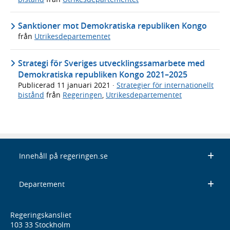
Sanktioner mot Demokratiska republiken Kongo
från
Utrikesdepartementet
Strategi för Sveriges utvecklingssamarbete med
Demokratiska republiken Kongo 2021–2025
Publicerad
11 januari 2021
·
Strategier för internationellt
bistånd
från
Regeringen
,
Utrikesdepartementet
Innehåll på regeringen.se
Departement
Regeringskansliet
103 33 Stockholm