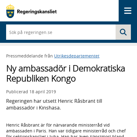
Me
När
Sö
du
börjar
skriva
så
Pressmeddelande från
Utrikesdepartementet
framträder
en
Ny ambassadör i Demokratiska
lista
med
Republiken Kongo
sökförslag
Publicerad
18 april 2019
Regeringen har utsett Henric Råsbrant till
ambassadör i Kinshasa.
Henric Råsbrant är för närvarande ministerråd vid
ambassaden i Paris. Han var tidigare ministerråd och chef
för sektionskansliet i Juba. Han har även tjänstgjort bland