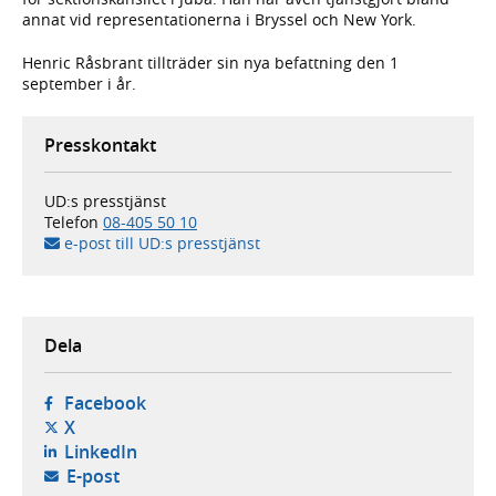
annat vid representationerna i Bryssel och New York.
Henric Råsbrant tillträder sin nya befattning den 1
september i år.
Presskontakt
UD:s presstjänst
Telefon
08-405 50 10
e-post till UD:s presstjänst
Dela
- öppnas i ny flik, extern webbplats,
Facebook
- öppnas i ny flik, extern webbplats,
X
- öppnas i ny flik, extern webbplats,
LinkedIn
- öppnar din e-postklient,
E-post