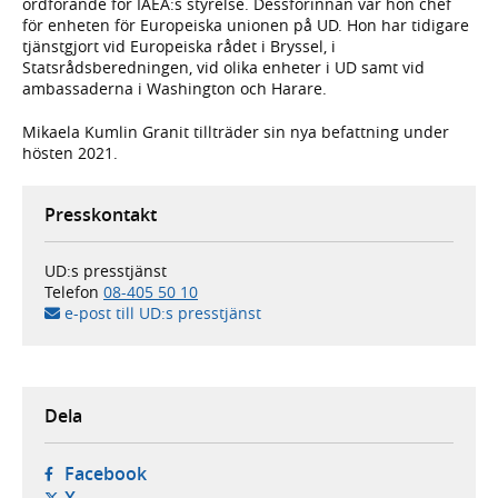
ordförande för IAEA:s styrelse. Dessförinnan var hon chef
för enheten för Europeiska unionen på UD. Hon har tidigare
tjänstgjort vid Europeiska rådet i Bryssel, i
Statsrådsberedningen, vid olika enheter i UD samt vid
ambassaderna i Washington och Harare.
Mikaela Kumlin Granit tillträder sin nya befattning under
hösten 2021.
Presskontakt
UD:s presstjänst
Telefon
08-405 50 10
e-post till UD:s presstjänst
Dela
- öppnas i ny flik, extern webbplats,
Facebook
- öppnas i ny flik, extern webbplats,