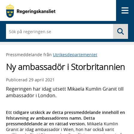
Me
När
Sö
du
börjar
skriva
så
Pressmeddelande från
Utrikesdepartementet
framträder
en
Ny ambassadör i Storbritannien
lista
med
sökförslag
Publicerad
29 april 2021
Regeringen har idag utsett Mikaela Kumlin Granit till
ambassadör i London.
Ett tidigare utskick av detta pressmeddelande innehöll en
felstavning av ambassadörens namn. Detta
pressmeddelande är en rättad version.
Mikaela Kumlin
Granit är idag ambassadör i Wien, hon har också varit