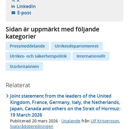
X
- öppnas i ny flik, extern webbplats,
LinkedIn
- öppnar din e-postklient,
E-post
Sidan är uppmärkt med följande
kategorier
Pressmeddelande
Utrikesdepartementet
Utrikes- och säkerhetspolitik
Internationellt
Storbritannien
Relaterat
Joint statement from the leaders of the United
Kingdom, France, Germany, Italy, the Netherlands,
Japan, Canada and others on the Strait of Hormuz:
19 March 2026
Publicerad
20 mars 2026
·
Uttalande
från
Ulf Kristersson
,
Statsrådsberedningen