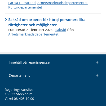
Parisa Liljestrand
,
Arbetsmarknadsdepartementet
,
Kulturdepartementet
Sakråd om arbetet för hbtqi-personers lika
rättigheter och möjligheter
Publicerad
21 februari 2025
·
Sakråd
från
Arbetsmarknadsdepartementet
Innehåll på regeringen.se
Departement
Regeringskansliet
103 33 Stockholm
Växel 08-405 10 00