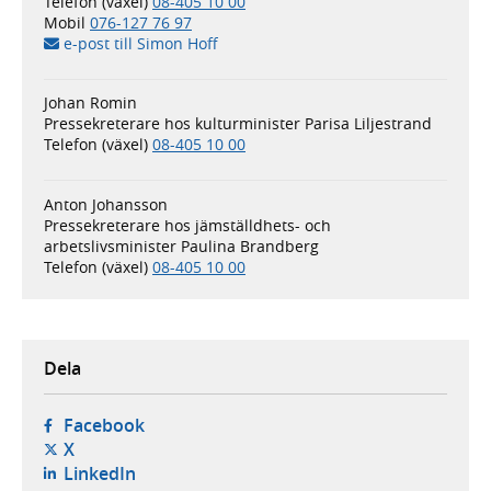
Telefon (växel)
08-405 10 00
Mobil
076-127 76 97
e-post till Simon Hoff
Johan Romin
Pressekreterare hos kulturminister Parisa Liljestrand
Telefon (växel)
08-405 10 00
Anton Johansson
Pressekreterare hos jämställdhets- och
arbetslivsminister Paulina Brandberg
Telefon (växel)
08-405 10 00
Dela
- öppnas i ny flik, extern webbplats,
Facebook
- öppnas i ny flik, extern webbplats,
X
- öppnas i ny flik, extern webbplats,
LinkedIn