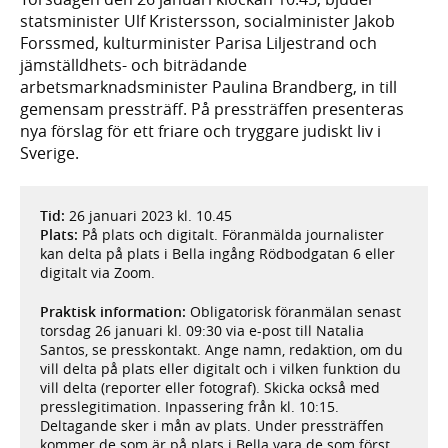
statsminister Ulf Kristersson, socialminister Jakob
Forssmed, kulturminister Parisa Liljestrand och
jämställdhets- och biträdande
arbetsmarknadsminister Paulina Brandberg, in till
gemensam pressträff. På pressträffen presenteras
nya förslag för ett friare och tryggare judiskt liv i
Sverige.
Tid:
26 januari 2023 kl. 10.45
Plats:
På plats och digitalt. Föranmälda journalister
kan delta på plats i Bella ingång Rödbodgatan 6 eller
digitalt via Zoom.
Praktisk information:
Obligatorisk föranmälan senast
torsdag 26 januari kl. 09:30 via e-post till Natalia
Santos, se presskontakt. Ange namn, redaktion, om du
vill delta på plats eller digitalt och i vilken funktion du
vill delta (reporter eller fotograf). Skicka också med
presslegitimation. Inpassering från kl. 10:15.
Deltagande sker i mån av plats. Under pressträffen
kommer de som är på plats i Bella vara de som först