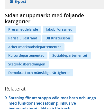
- öppnar din e-postklient,
E-post
Sidan är uppmärkt med följande
kategorier
Pressmeddelande
Jakob Forssmed
Parisa Liljestrand
Ulf Kristersson
Arbetsmarknadsdepartementet
Kulturdepartementet
Socialdepartementet
Statsrådsberedningen
Demokrati och mänskliga rättigheter
Relaterat
Satsning för att stoppa våld mot barn och unga
med funktionsnedsättning, inklusive
hedersrelaterat våld och förtryck