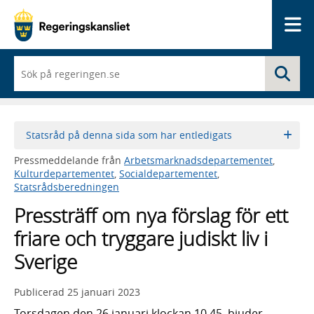
Me
När
Sö
du
börjar
skriva
så
framträder
Statsråd på denna sida som har entledigats
en
lista
Pressmeddelande från
Arbetsmarknadsdepartementet
,
med
Kulturdepartementet
,
Socialdepartementet
,
sökförslag
Statsrådsberedningen
Pressträff om nya förslag för ett
friare och tryggare judiskt liv i
Sverige
Publicerad
25 januari 2023
Torsdagen den 26 januari klockan 10.45, bjuder