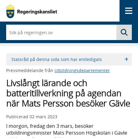
Me
När
Sö
du
börjar
skriva
så
framträder
Statsråd på denna sida som har entledigats
en
lista
Pressmeddelande från
Utbildningsdepartementet
med
sökförslag
Livslångt lärande och
batteritillverkning på agendan
när Mats Persson besöker Gävle
Publicerad
02 mars 2023
I morgon, fredag den 3 mars, besöker
utbildningsminister Mats Persson Högskolan i Gävle