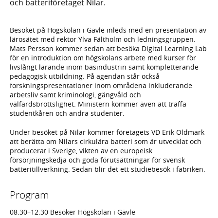
och batteriföretaget Nilar.
Besöket på Högskolan i Gävle inleds med en presentation av
lärosätet med rektor Ylva Fältholm och ledningsgruppen.
Mats Persson kommer sedan att besöka Digital Learning Lab
för en introduktion om högskolans arbete med kurser för
livslångt lärande inom basindustrin samt kompletterande
pedagogisk utbildning. På agendan står också
forskningspresentationer inom områdena inkluderande
arbetsliv samt kriminologi, gängvåld och
välfärdsbrottslighet. Ministern kommer även att träffa
studentkåren och andra studenter.
Under besöket på Nilar kommer företagets VD Erik Oldmark
att berätta om Nilars cirkulära batteri som är utvecklat och
producerat i Sverige, vikten av en europeisk
försörjningskedja och goda förutsättningar för svensk
batteritillverkning. Sedan blir det ett studiebesök i fabriken.
Program
08.30–12.30 Besöker Högskolan i Gävle