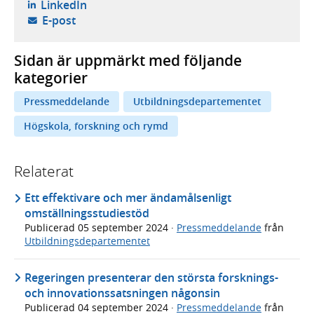
- öppnas i ny flik, extern webbplats,
LinkedIn
- öppnar din e-postklient,
E-post
Sidan är uppmärkt med följande
kategorier
Pressmeddelande
Utbildningsdepartementet
Högskola, forskning och rymd
Relaterat
Ett effektivare och mer ändamålsenligt
omställningsstudiestöd
Publicerad
05 september 2024
·
Pressmeddelande
från
Utbildningsdepartementet
Regeringen presenterar den största forsknings-
och innovationssatsningen någonsin
Publicerad
04 september 2024
·
Pressmeddelande
från