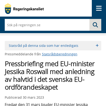
Me
När
Sö
du
börjar
skriva
så
framträder
Statsråd på denna sida som har entledigats
en
lista
Pressmeddelande från
Statsrådsberedningen
med
sökförslag
Pressbriefing med EU-minister
Jessika Roswall med anledning
av halvtid i det svenska EU-
ordförandeskapet
Publicerad
30 mars 2023
Fredag den 31 mars bjuder EU-minister Jessika