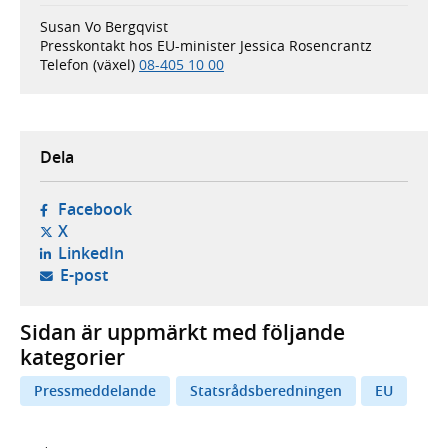
Susan Vo Bergqvist
Presskontakt hos EU-minister Jessica Rosencrantz
Telefon (växel)
08-405 10 00
Dela
- öppnas i ny flik, extern webbplats,
Facebook
- öppnas i ny flik, extern webbplats,
X
- öppnas i ny flik, extern webbplats,
LinkedIn
- öppnar din e-postklient,
E-post
Sidan är uppmärkt med följande
kategorier
Pressmeddelande
Statsrådsberedningen
EU