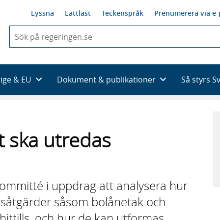
Lyssna
Lättläst
Teckenspråk
Prenumerera via e-
När
du
börjar
skriva
så
rige & EU
Dokument & publikationer
Så styrs S
framträder
en
lista
med
sökförslag
 ska utredas
kommitté i uppdrag att analysera hur
nsåtgärder såsom bolånetak och
ittills, och hur de kan utformas