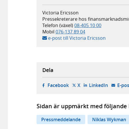
Victoria Ericsson
Pressekreterare hos finansmarknadsmi
Telefon (växel)
08-405 10 00
Mobil
076-137 89 04
e-post till Victoria Ericsson
Dela
- öppnas i ny flik, extern w
- öppnas i ny flik, ext
- öppnas i
Facebook
X
LinkedIn
E-pos
Sidan är uppmärkt med följande 
Pressmeddelande
Niklas Wykman