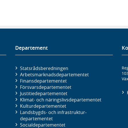
Departement
Ko
Statsrådsberedningen
Reg
10
Arbetsmarknads­departementet
Väx
Finans­departementet
Försvars­departementet
Justitie­departementet
Klimat- och näringslivs­departementet
Kultur­departementet
Landsbygds- och infrastruktur­
departementet
Social­departementet