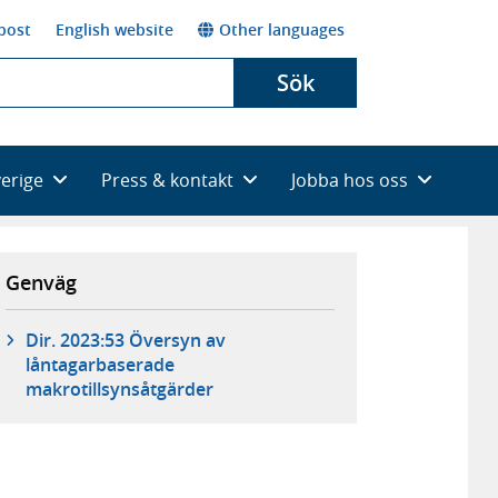
post
English website
Other languages
Sök
verige
Press & kontakt
Jobba hos oss
Genväg
Dir. 2023:53 Översyn av
låntagarbaserade
makrotillsynsåtgärder