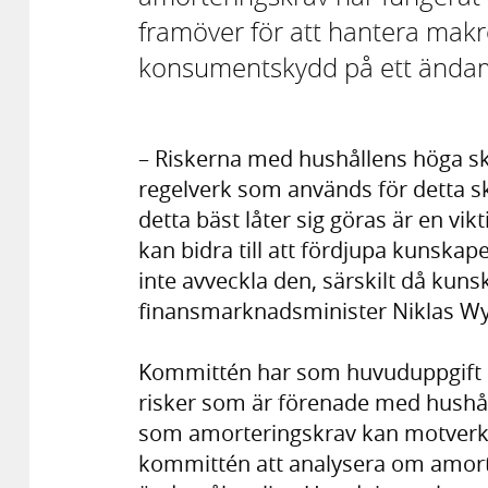
framöver för att hantera mak
konsumentskydd på ett ändamå
– Riskerna med hushållens höga sk
regelverk som används för detta sk
detta bäst låter sig göras är en vi
kan bidra till att fördjupa kunskape
inte avveckla den, särskilt då kuns
finansmarknadsminister Niklas W
Kommittén har som huvuduppgift 
risker som är förenade med hushål
som amorteringskrav kan motverk
kommittén att analysera om amor