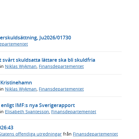
erskuldsättning, Ju2026/01730
departementet
 svårt skuldsatta lättare ska bli skuldfria
ån
Niklas Wykman
,
Finansdepartementet
i Kristinehamn
ån
Niklas Wykman
,
Finansdepartementet
enligt IMF:s nya Sverigerapport
ån
Elisabeth Svantesson
,
Finansdepartementet
026:43
Statens offentliga utredningar
från
Finansdepartementet