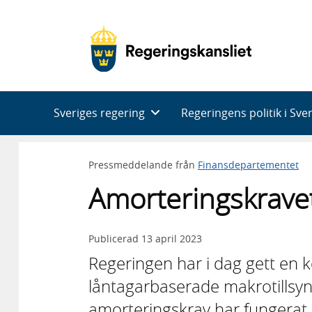
Huvudnavigering
Sveriges regering
Regeringens politik i Sve
Pressmeddelande från
Finansdepartementet
Amorteringskravet
Publicerad
13 april 2023
Regeringen har i dag gett en 
låntagarbaserade makrotillsy
amorteringskrav har fungerat h