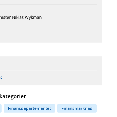
nister Niklas Wykman
ebbplats,
ern webbplats,
 ny flik, extern webbplats,
- öppnar din e-postklient,
t
kategorier
Finansdepartementet
Finansmarknad