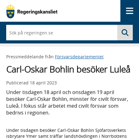
Me
När
Sö
du
börjar
skriva
så
Pressmeddelande från
Försvarsdepartementet
framträder
en
Carl-Oskar Bohlin besöker Luleå
lista
med
sökförslag
Publicerad
18 april 2023
Under tisdagen 18 april och onsdagen 19 april
besöker Carl-Oskar Bohlin, minister för civilt försvar,
Luleå. I fokus står arbetet med civilt försvar som
bedrivs i regionen.
Under tisdagen besöker Carl-Oskar Bohlin Sjöfartsverkets
isbrytare Ymer samt träffar landshövdingen i Norrbottens