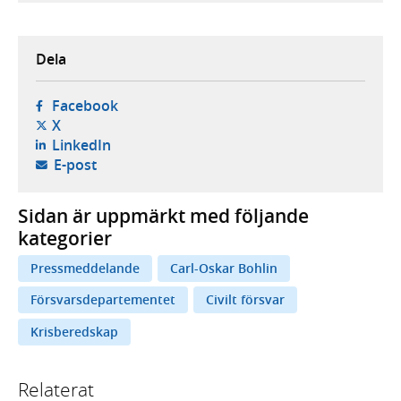
Dela
- öppnas i ny flik, extern webbplats,
Facebook
- öppnas i ny flik, extern webbplats,
X
- öppnas i ny flik, extern webbplats,
LinkedIn
- öppnar din e-postklient,
E-post
Sidan är uppmärkt med följande
kategorier
Pressmeddelande
Carl-Oskar Bohlin
Försvarsdepartementet
Civilt försvar
Krisberedskap
Relaterat