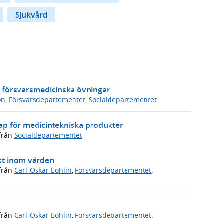
Sjukvård
a försvarsmedicinska övningar
on
,
Försvarsdepartementet
,
Socialdepartementet
ap för medicintekniska produkter
från
Socialdepartementet
likt inom vården
från
Carl-Oskar Bohlin
,
Försvarsdepartementet
,
från
Carl-Oskar Bohlin
,
Försvarsdepartementet
,