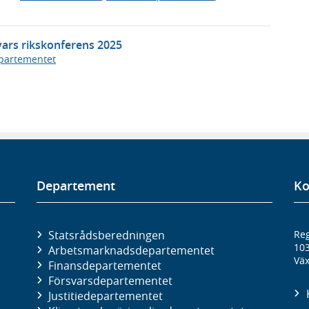
vars rikskonferens 2025
partementet
Departement
Ko
Statsrådsberedningen
Reg
10
Arbetsmarknads­departementet
Väx
Finans­departementet
Försvars­departementet
Justitie­departementet