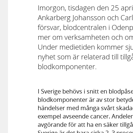
Imorgon, tisdagen den 25 apri
Ankarberg Johansson och Carl-O
försvar, blodcentralen i Odenpl
mer om verksamheten och om hu
Under medietiden kommer sjuk
nyhet som är relaterad till till
blodkomponenter.
I Sverige behövs i snitt en blodpås
blodkomponenter är av stor betyde
händelser med många svårt skadade
exempel avseende cancer. Andelen 
avgörande för att ha en säker till
Sverige är det bara cirka 2–3 proc