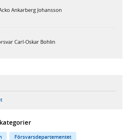
 Acko Ankarberg Johansson
försvar Carl-Oskar Bohlin
ebbplats,
ern webbplats,
 ny flik, extern webbplats,
- öppnar din e-postklient,
t
kategorier
n
Försvarsdepartementet