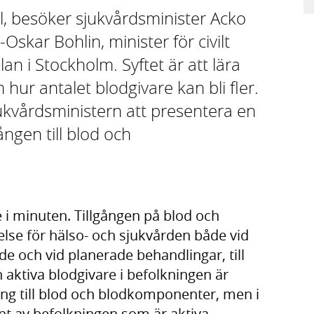
l, besöker sjukvårdsminister Acko
skar Bohlin, minister för civilt
an i Stockholm. Syftet är att lära
r antalet blodgivare kan bli fler.
vårdsministern att presentera en
gången till blod och
e i minuten. Tillgången på blod och
lse för hälso- och sjukvården både vid
 och vid planerade behandlingar, till
aktiva blodgivare i befolkningen är
gång till blod och blodkomponenter, men i
ent av befolkningen som är aktiva