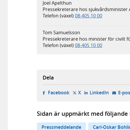
Joel Apelthun
Pressekreterare hos sjukvårdsminister
Telefon (växel)
08-405 10 00
Tom Samuelsson
Pressekreterare hos minister för civilt 
Telefon (växel)
08-405 10 00
Dela
- öppnas i ny flik, extern w
- öppnas i ny flik, ext
- öppnas i
Facebook
X
LinkedIn
E-pos
Sidan är uppmärkt med följande 
Pressmeddelande
Carl-Oskar Bohli