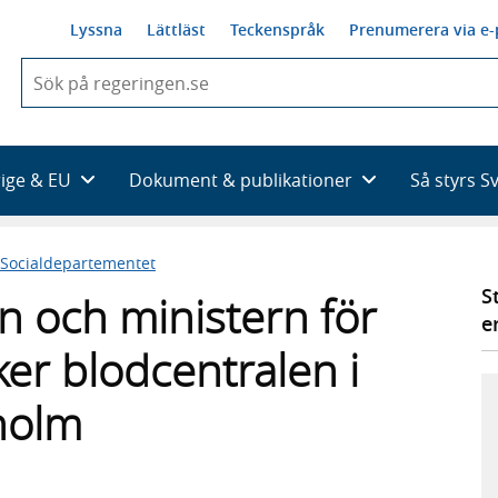
Lyssna
Lättläst
Teckenspråk
Prenumerera via e-
När
du
börjar
skriva
så
rige & EU
Dokument & publikationer
Så styrs S
framträder
en
lista
Socialdepartementet
med
sökförslag
S
n och ministern för
e
öker blodcentralen i
holm