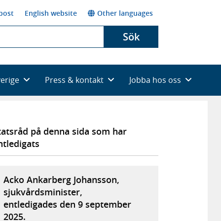
post
English website
Other languages
Sök
verige
Press & kontakt
Jobba hos oss
tatsråd på denna sida som har
ntledigats
Acko Ankarberg Johansson,
sjukvårdsminister,
entledigades den 9 september
2025.