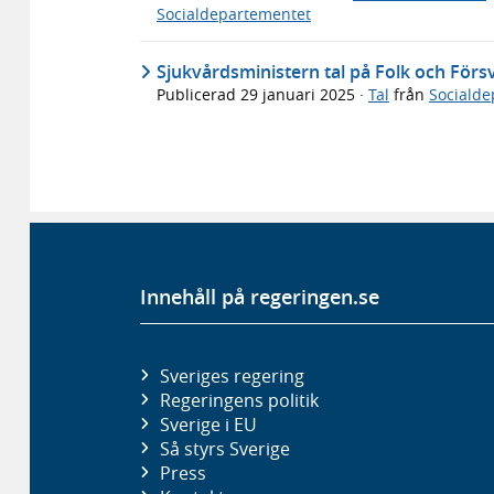
Socialdepartementet
Sjukvårdsministern tal på Folk och Förs
Publicerad
29 januari 2025
·
Tal
från
Socialde
Innehåll på regeringen.se
Sveriges regering
Regeringens politik
Sverige i EU
Så styrs Sverige
Press