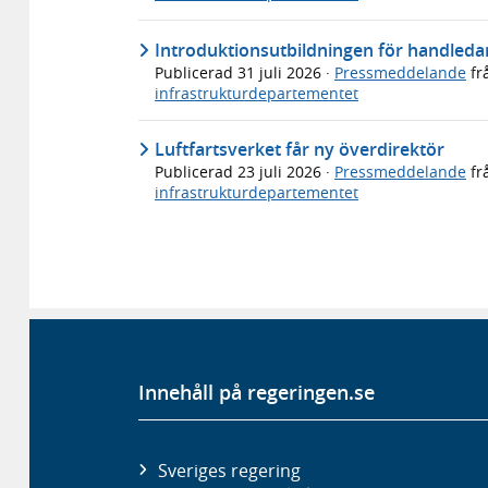
Introduktionsutbildningen för handledar
Publicerad
31 juli 2026
·
Pressmeddelande
fr
infrastrukturdepartementet
Luftfartsverket får ny överdirektör
Publicerad
23 juli 2026
·
Pressmeddelande
fr
infrastrukturdepartementet
Innehåll på regeringen.se
Sveriges regering