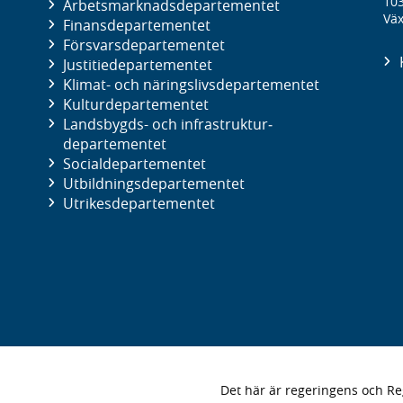
10
Arbetsmarknads­departementet
Väx
Finans­departementet
Försvars­departementet
Justitie­departementet
Klimat- och näringslivs­departementet
Kultur­departementet
Landsbygds- och infrastruktur­
departementet
Social­departementet
Utbildnings­departementet
Utrikes­departementet
Det här är regeringens och 