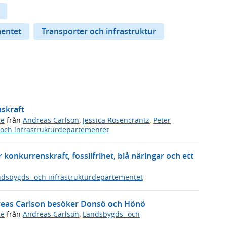
mentet
Transporter och infrastruktur
nskraft
de
från
Andreas Carlson
,
Jessica Rosencrantz
,
Peter
och infrastrukturdepartementet
 konkurrenskraft, fossilfrihet, blå näringar och ett
dsbygds- och infrastrukturdepartementet
dreas Carlson besöker Donsö och Hönö
de
från
Andreas Carlson
,
Landsbygds- och