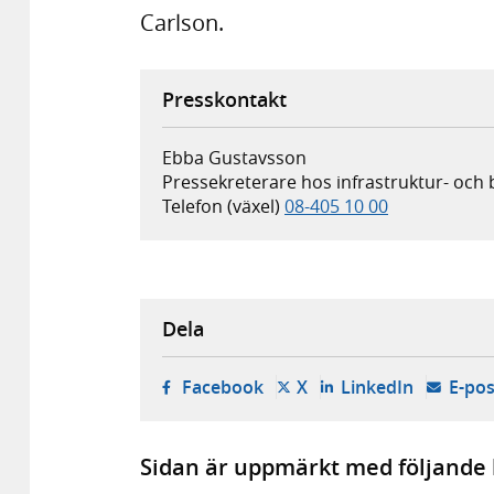
Carlson.
Presskontakt
Ebba Gustavsson
Pressekreterare hos infrastruktur- och
Telefon (växel)
08-405 10 00
Dela
- öppnas i ny flik, extern w
- öppnas i ny flik, ext
- öppnas i
Facebook
X
LinkedIn
E-pos
Sidan är uppmärkt med följande 