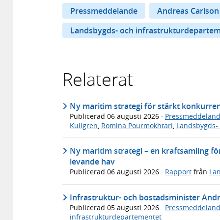
Pressmeddelande
Andreas Carlson
Landsbygds- och infrastrukturdeparte
Relaterat
Ny maritim strategi för stärkt konkurre
Publicerad
06 augusti 2026
·
Pressmeddelan
Kullgren
,
Romina Pourmokhtari
,
Landsbygds- 
Ny maritim strategi – en kraftsamling för
levande hav
Publicerad
06 augusti 2026
·
Rapport
från
Lan
Infrastruktur- och bostadsminister An
Publicerad
05 augusti 2026
·
Pressmeddelan
infrastrukturdepartementet