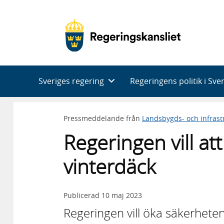
Huvudnavigering
Sveriges regering
Regeringens politik i Sve
Pressmeddelande från
Landsbygds- och infras
Regeringen vill at
vinterdäck
Publicerad
10 maj 2023
Regeringen vill öka säkerheten