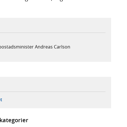
 bostadsminister Andreas Carlson
ebbplats,
ern webbplats,
 ny flik, extern webbplats,
- öppnar din e-postklient,
t
kategorier