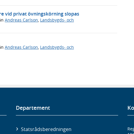
e vid privat övningskörning slopas
ån
Andreas Carlson
,
Landsbygds- och
ån
Andreas Carlson
,
Landsbygds- och
Departement
Ko
Statsrådsberedningen
Reg