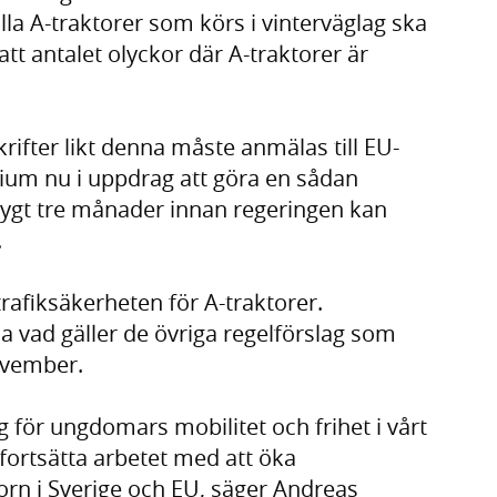
la A-traktorer som körs i vinterväglag ska
 att antalet olyckor där A-traktorer är
krifter likt denna måste anmälas till EU-
um nu i uppdrag att göra en sådan
drygt tre månader innan regeringen kan
.
 trafiksäkerheten för A-traktorer.
vad gäller de övriga regelförslag som
november.
g för ungdomars mobilitet och frihet i vårt
ortsätta arbetet med att öka
orn i Sverige och EU, säger Andreas