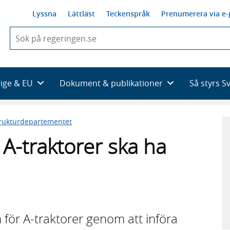
Lyssna
Lättläst
Teckenspråk
Prenumerera via e-
När
du
börjar
skriva
så
rige & EU
Dokument & publikationer
Så styrs S
framträder
en
lista
trukturdepartementet
med
sökförslag
t A-traktorer ska ha
 för A-traktorer genom att införa