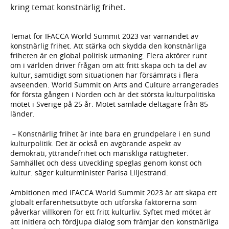
kring temat konstnärlig frihet.
Temat för IFACCA World Summit 2023 var värnandet av
konstnärlig frihet. Att stärka och skydda den konstnärliga
friheten är en global politisk utmaning. Flera aktörer runt
om i världen driver frågan om att fritt skapa och ta del av
kultur, samtidigt som situationen har försämrats i flera
avseenden. World Summit on Arts and Culture arrangerades
för första gången i Norden och är det största kulturpolitiska
mötet i Sverige på 25 år. Mötet samlade deltagare från 85
länder.
– Konstnärlig frihet är inte bara en grundpelare i en sund
kulturpolitik. Det är också en avgörande aspekt av
demokrati, yttrandefrihet och mänskliga rättigheter.
Samhället och dess utveckling speglas genom konst och
kultur. säger kulturminister Parisa Liljestrand.
Ambitionen med IFACCA World Summit 2023 är att skapa ett
globalt erfarenhetsutbyte och utforska faktorerna som
påverkar villkoren för ett fritt kulturliv. Syftet med mötet är
att initiera och fördjupa dialog som främjar den konstnärliga