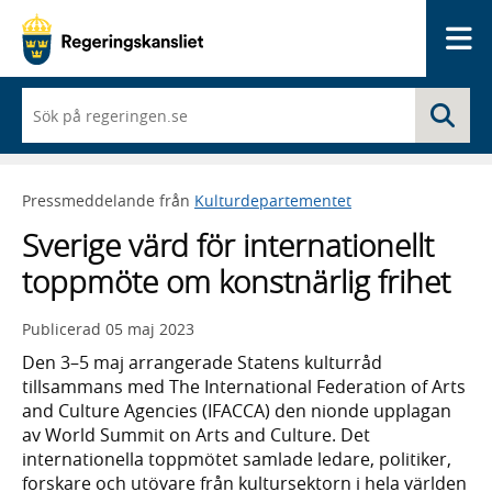
Me
När
Sö
du
börjar
skriva
så
Pressmeddelande från
Kulturdepartementet
framträder
en
Sverige värd för internationellt
lista
med
toppmöte om konstnärlig frihet
sökförslag
Publicerad
05 maj 2023
Den 3–5 maj arrangerade Statens kulturråd
tillsammans med The International Federation of Arts
and Culture Agencies (IFACCA) den nionde upplagan
av World Summit on Arts and Culture. Det
internationella toppmötet samlade ledare, politiker,
forskare och utövare från kultursektorn i hela världen