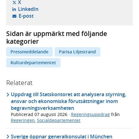
- öppnas i ny flik, extern webbplats,
X
- öppnas i ny flik, extern webbplats,
LinkedIn
- öppnar din e-postklient,
E-post
Sidan är uppmärkt med följande
kategorier
Pressmeddelande
Parisa Liljestrand
Kulturdepartementet
Relaterat
Uppdrag till Statskontoret att analysera styrning,
ansvar och ekonomiska förutsättningar inom
begravningsverksamheten
Publicerad
07 augusti 2026
·
Regeringsuppdrag
från
Regeringen
,
Socialdepartementet
Sverige öppnar generalkonsulat i München