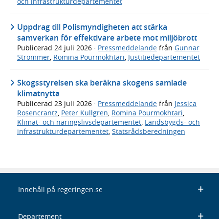
och infrastrukturdepartementet
Uppdrag till Polismyndigheten att stärka
samverkan för effektivare arbete mot miljöbrott
Publicerad
24 juli 2026
·
Pressmeddelande
från
Gunnar
Strömmer
,
Romina Pourmokhtari
,
Justitiedepartementet
Skogsstyrelsen ska beräkna skogens samlade
klimatnytta
Publicerad
23 juli 2026
·
Pressmeddelande
från
Jessica
Rosencrantz
,
Peter Kullgren
,
Romina Pourmokhtari
,
Klimat- och näringslivsdepartementet
,
Landsbygds- och
infrastrukturdepartementet
,
Statsrådsberedningen
Innehåll på regeringen.se
Departement