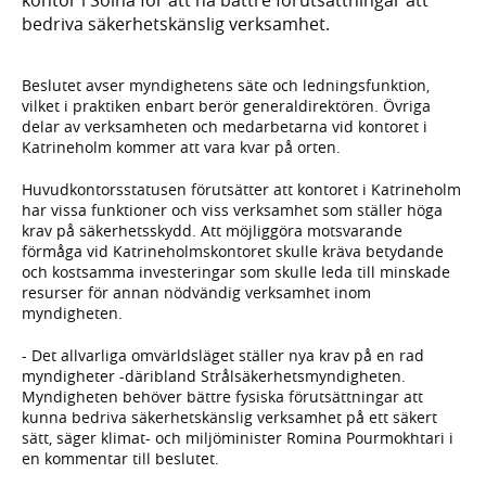
bedriva säkerhetskänslig verksamhet.
Beslutet avser myndighetens säte och ledningsfunktion,
vilket i praktiken enbart berör generaldirektören. Övriga
delar av verksamheten och medarbetarna vid kontoret i
Katrineholm kommer att vara kvar på orten.
Huvudkontorsstatusen förutsätter att kontoret i Katrineholm
har vissa funktioner och viss verksamhet som ställer höga
krav på säkerhetsskydd. Att möjliggöra motsvarande
förmåga vid Katrineholmskontoret skulle kräva betydande
och kostsamma investeringar som skulle leda till minskade
resurser för annan nödvändig verksamhet inom
myndigheten.
- Det allvarliga omvärldsläget ställer nya krav på en rad
myndigheter -däribland Strålsäkerhetsmyndigheten.
Myndigheten behöver bättre fysiska förutsättningar att
kunna bedriva säkerhetskänslig verksamhet på ett säkert
sätt, säger klimat- och miljöminister Romina Pourmokhtari i
en kommentar till beslutet.