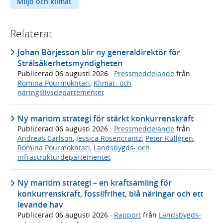
Miljö och klimat
Relaterat
Johan Börjesson blir ny generaldirektör för
Strålsäkerhetsmyndigheten
Publicerad
06 augusti 2026
·
Pressmeddelande
från
Romina Pourmokhtari
,
Klimat- och
näringslivsdepartementet
Ny maritim strategi för stärkt konkurrenskraft
Publicerad
06 augusti 2026
·
Pressmeddelande
från
Andreas Carlson
,
Jessica Rosencrantz
,
Peter Kullgren
,
Romina Pourmokhtari
,
Landsbygds- och
infrastrukturdepartementet
Ny maritim strategi – en kraftsamling för
konkurrenskraft, fossilfrihet, blå näringar och ett
levande hav
Publicerad
06 augusti 2026
·
Rapport
från
Landsbygds-