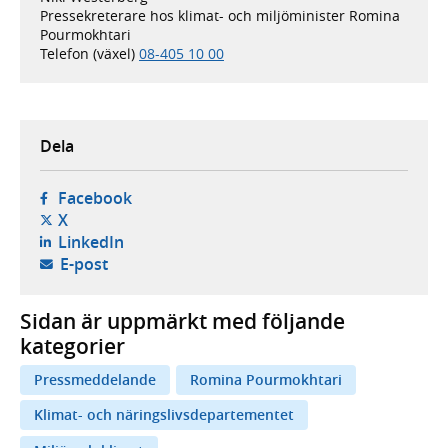
Pressekreterare hos klimat- och miljöminister Romina
Pourmokhtari
Telefon (växel)
08-405 10 00
Dela
- öppnas i ny flik, extern webbplats,
Facebook
- öppnas i ny flik, extern webbplats,
X
- öppnas i ny flik, extern webbplats,
LinkedIn
- öppnar din e-postklient,
E-post
Sidan är uppmärkt med följande
kategorier
Pressmeddelande
Romina Pourmokhtari
Klimat- och näringslivsdepartementet