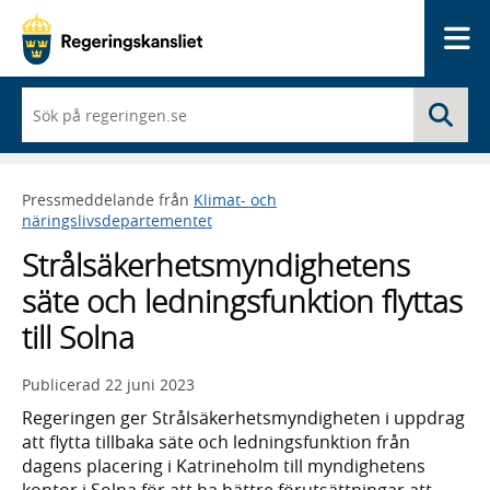
Me
När
Sö
du
börjar
skriva
så
Pressmeddelande från
Klimat- och
framträder
näringslivsdepartementet
en
lista
Strålsäkerhetsmyndighetens
med
sökförslag
säte och ledningsfunktion flyttas
till Solna
Publicerad
22 juni 2023
Regeringen ger Strålsäkerhetsmyndigheten i uppdrag
att flytta tillbaka säte och ledningsfunktion från
dagens placering i Katrineholm till myndighetens
kontor i Solna för att ha bättre förutsättningar att